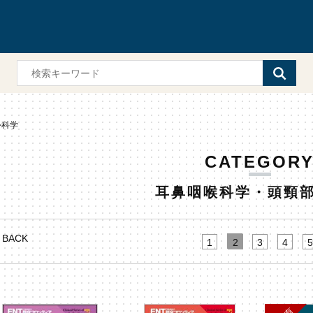
外科学
CATEGOR
耳鼻咽喉科学・頭頸
BACK
1
2
3
4
5