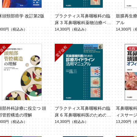
床頭頸部癌学 改訂第2版
プラクティス耳鼻咽喉科の臨
鼓膜再生
床 3 耳鼻咽喉科薬物治療ベッ
アル
ドサイドガイド
,300円
（税込み）
14,300円
（税込み）
14,300円
（
頸部外科診療に役立つ 頭
プラクティス耳鼻咽喉科の臨
耳鼻咽喉
部管腔構造の理解
床 6 耳鼻咽喉科医のための診
ィスサー
療ガイドライン活用マニュア
,300円
（税込み）
14,300円
（税込み）
13,200円
（
ル