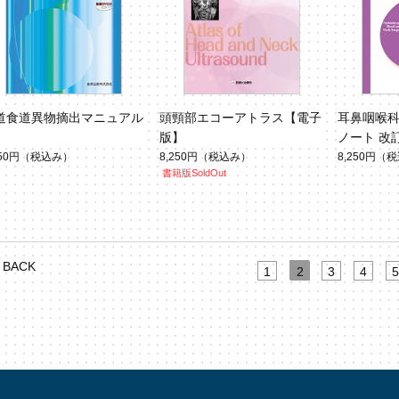
道食道異物摘出マニュアル
頭頸部エコーアトラス【電子
耳鼻咽喉
版】
ノート 改
250円
（税込み）
8,250円
（税込み）
8,250円
（税
書籍版SoldOut
BACK
1
2
3
4
5