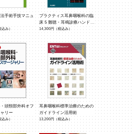
療法手術手技マニュ
プラクティス耳鼻咽喉科の臨
床 5 難聴・耳鳴診療ハンドブ
ック
税込み）
14,300円
（税込み）
科・頭頸部外科オフ
耳鼻咽喉科標準治療のための
ジャリー
ガイドライン活用術
税込み）
13,200円
（税込み）