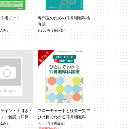
ん手術ノート
専門医のための耳鼻咽喉科検
査法
込み）
9,350円
（税込み）
ドライン・手引き・
フローチャートと検査一覧で
イント解説（耳鼻咽
ひと目でわかる耳鼻咽喉科診
 Vol.97 No.
療
込み）
8,800円
（税込み）
書籍版SoldOut