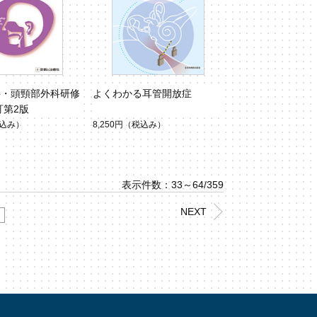
科・頭頸部外科研修
よくわかる耳管開放症
訂第2版
込み）
8,250円
（税込み）
表示件数：33～64/359
NEXT