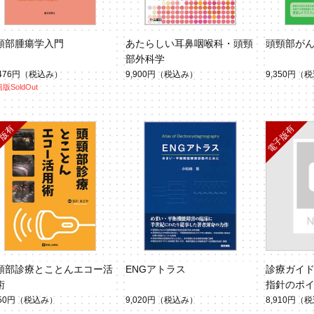
頸部腫瘍学入門
あたらしい耳鼻咽喉科・頭頸
頭頸部が
部外科学
,476円
（税込み）
9,900円
（税込み）
9,350円
（税
版SoldOut
頸部診療とことんエコー活
ENGアトラス
診療ガイ
術
指針のポ
喉科頭頸部外科
350円
（税込み）
9,020円
（税込み）
8,910円
（税