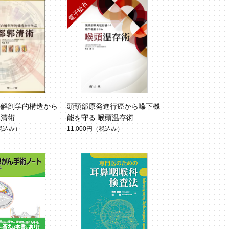
の解剖学的構造から
頭頸部原発進行癌から嚥下機
郭清術
能を守る 喉頭温存術
税込み）
11,000円
（税込み）