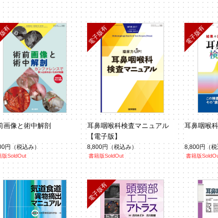
5）
前画像と術中解剖
耳鼻咽喉科検査マニュアル
耳鼻咽喉
【電子版】
800円
（税込み）
8,800円
（税込み）
8,800円
（税
版SoldOut
書籍版SoldOut
書籍版SoldOu