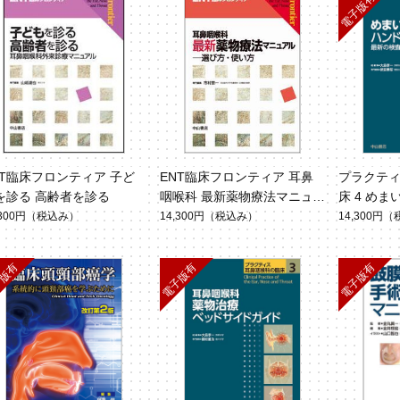
NT臨床フロンティア 子ど
ENT臨床フロンティア 耳鼻
プラクテ
を診る 高齢者を診る
咽喉科 最新薬物療法マニュ
床 4 め
アル
,300円
（税込み）
14,300円
（税込み）
14,300円
（