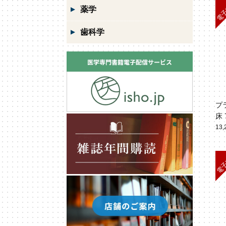
薬学
歯科学
プ
床
テ
13