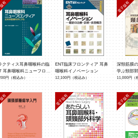
ラクティス耳鼻咽喉科の臨
ENT臨床フロンティア 耳鼻
深頸筋膜
 7 耳鼻咽喉科ニューフロン
咽喉科イノベーション
学ぶ頸部
ィア
,200円
（税込み）
12,100円
（税込み）
11,000円
（