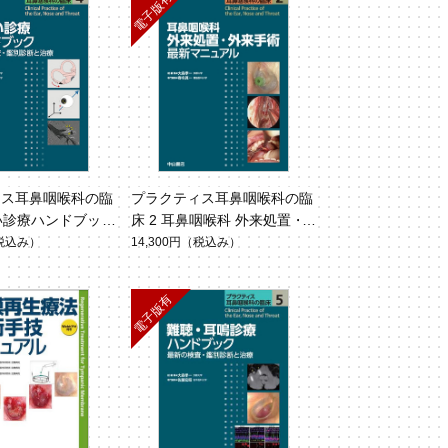
ィス耳鼻咽喉科の臨
プラクティス耳鼻咽喉科の臨
まい診療ハンドブック
床 2 耳鼻咽喉科 外来処置・
外来手術 最新マニュアル
税込み）
14,300円
（税込み）