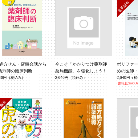
 処方せん・店頭会話から
今こそ「かかりつけ薬剤師・
ポリファ
薬剤師の臨床判断
薬局機能」を強化しよう！
めの医師
【電子版
640円
（税込み）
2,640円
（税込み）
2,640円
（税
書籍版SoldOu