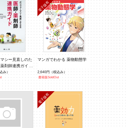
ーマシー見直しのた
マンガでわかる 薬物動態学
・薬剤師連携ガイド
】
込み）
2,640円
（税込み）
t
書籍版SoldOut