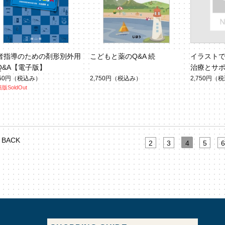
者指導のための剤形別外用
こどもと薬のQ&A 続
イラストで
Q&A【電子版】
治療とサポ
版
750円
（税込み）
2,750円
（税込み）
2,750円
（税
版SoldOut
BACK
2
3
4
5
6