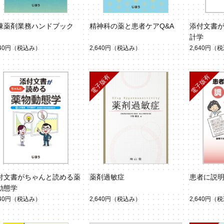
棟薬剤業務ハンドブック
精神科の薬と患者ケアQ&A
添付文書
計学
640円
（税込み）
2,640円
（税込み）
2,640円
（税
付文書がちゃんと読める薬
薬剤過敏症
患者に説
動態学
640円
（税込み）
2,640円
（税込み）
2,640円
（税