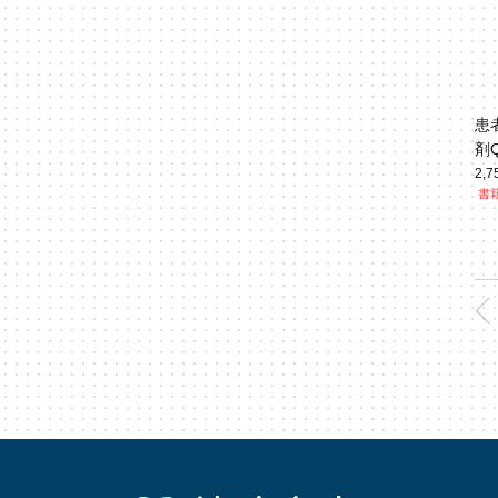
患
剤
2,
書籍