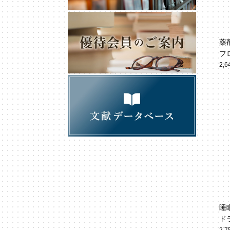
薬
フ
方
2,
睡
ド