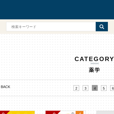
CATEGOR
薬学
BACK
2
3
4
5
6