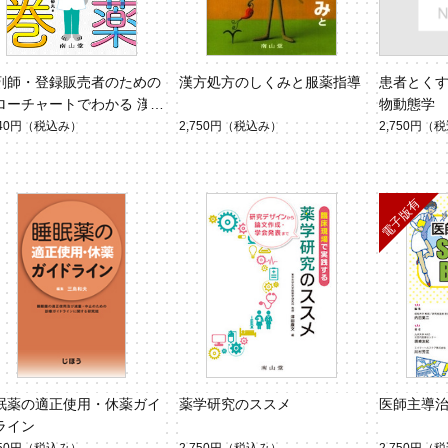
剤師・登録販売者のための
漢方処方のしくみと服薬指導
患者とく
ローチャートでわかる 漢
物動態学
薬虎の巻
640円
（税込み）
2,750円
（税込み）
2,750円
（税
眠薬の適正使用・休薬ガイ
薬学研究のススメ
医師主導治験
ライン