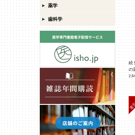
薬学
歯科学
続
の
2,