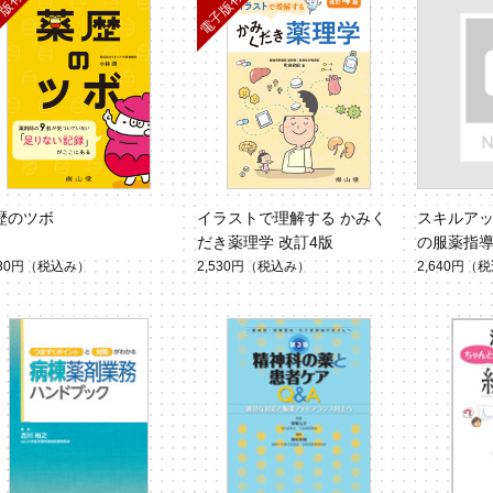
歴のツボ
イラストで理解する かみく
スキルア
だき薬理学 改訂4版
の服薬指
530円
（税込み）
2,530円
（税込み）
2,640円
（税