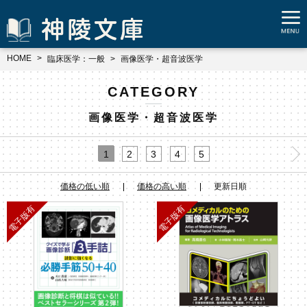
HOME
臨床医学：一般
画像医学・超音波医学
CATEGORY
画像医学・超音波医学
1
2
3
4
5
価格の低い順
価格の高い順
更新日順