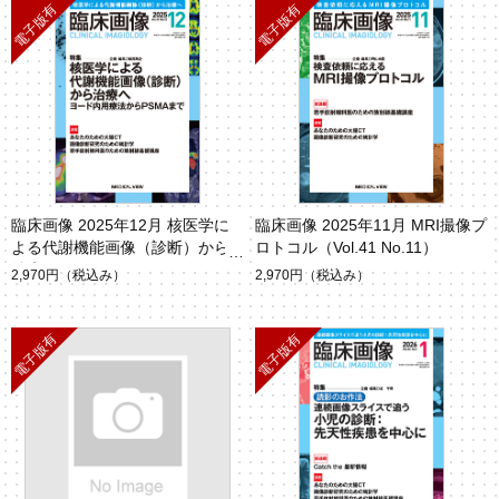
臨床画像 2025年12月 核医学に
臨床画像 2025年11月 MRI撮像プ
よる代謝機能画像（診断）から
ロトコル（Vol.41 No.11）
治療へ（Vol.41 No.12）
2,970円
（税込み）
2,970円
（税込み）