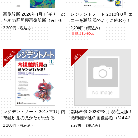
画像診断 2026年4月 ビギナーの
レジデントノート 2018年8月 エ
ための肝胆膵画像診断（Vol.46 N
コーを聴診器のように使おう！P
o.5）
OCUS
3,300円
（税込み）
2,200円
（税込み）
書籍版SoldOut
レジデントノート 2018年1月 内
臨床画像 2026年8月 弱点克服！
視鏡所見の見かたがわかる！
循環器関連の画像診断（Vol.42 N
o.8）
2,200円
（税込み）
2,970円
（税込み）