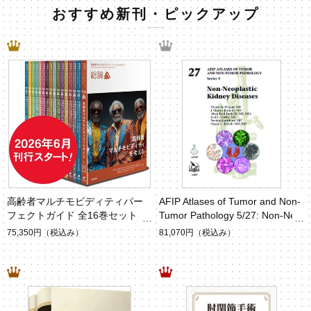
おすすめ新刊・ピックアップ
高齢者マルチモビディティパー
AFIP Atlases of Tumor and Non-
フェクトガイド 全16巻セット
Tumor Pathology 5/27: Non-Neo
（総論巻＋各論巻15冊）
plastic Kidney Diseases
75,350円
（税込み）
81,070円
（税込み）