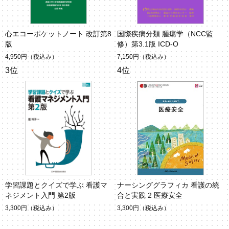
心エコーポケットノート 改訂第8
国際疾病分類 腫瘍学（NCC監
版
修）第3.1版 ICD-O
4,950円
（税込み）
7,150円
（税込み）
3位
4位
学習課題とクイズで学ぶ 看護マ
ナーシンググラフィカ 看護の統
ネジメント入門 第2版
合と実践 2 医療安全
3,300円
（税込み）
3,300円
（税込み）