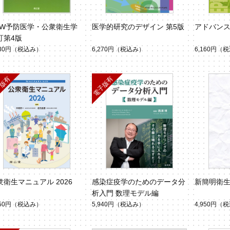
EW予防医学・公衆衛生学
医学的研究のデザイン 第5版
アドバン
訂第4版
930円
（税込み）
6,270円
（税込み）
6,160円
（税
衆衛生マニュアル 2026
感染症疫学のためのデータ分
新簡明衛
析入門 数理モデル編
050円
（税込み）
5,940円
（税込み）
4,950円
（税