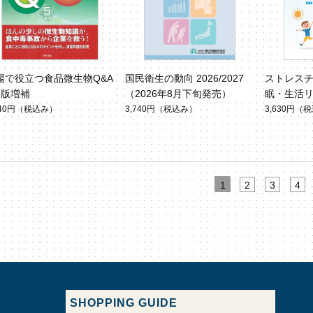
場で役立つ食品微生物Q&A
国民衛生の動向 2026/2027
ストレス
5版増補
（2026年8月下旬発売）
眠・生活
740円
（税込み）
3,740円
（税込み）
3,630円
（税
1
2
3
4
SHOPPING GUIDE