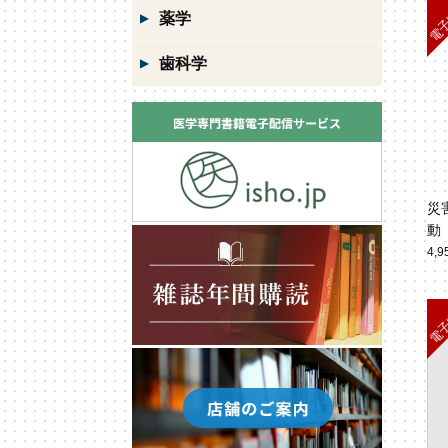
薬学
歯科学
災
動
4,