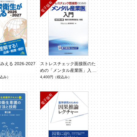
える 2026-2027
ストレスチェック面接医のた
めの「メンタル産業医」入門
改訂第2版【電子版】
込み）
4,400円
（税込み）