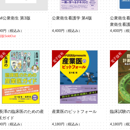
BM公衆衛生 第3版
公衆衛生看護学 第4版
公衆衛生看
衆衛生看護
400円
（税込み）
4,400円
（税込み）
4,400円
（税
版SoldOut
r.長澤の臨床医のための産
産業医のピットフォール
臨床試験
医ガイド
400円
（税込み）
4,180円
（税込み）
4,180円
（税