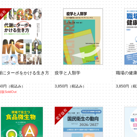
謝にターボをかける生き方
疫学と人類学
職場の健
960円
（税込み）
3,850円
（税込み）
3,850円
（税
版SoldOut