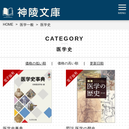
HOME
医学一般
医学史
CATEGORY
医学史
価格の低い順
価格の高い順
更新日順
医学史事典
図説 医学の歴史