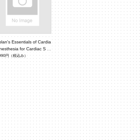
lan's Essentials of Cardia
nesthesia for Cardiac Sur
y
,990円
（税込み）