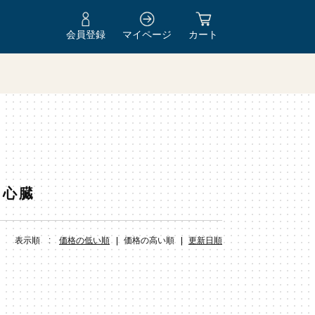
会員登録
マイページ
カート
Y
／心臓
表示順 :
価格の低い順
価格の高い順
更新日順