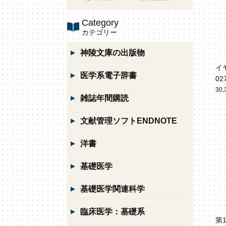
Category
カテゴリー
神陵文庫の出版物
イ
医学系電子辞書
02
30
雑誌年間購読
文献管理ソフトENDNOTE
洋書
基礎医学
基礎医学関連科学
臨床医学：基礎系
第