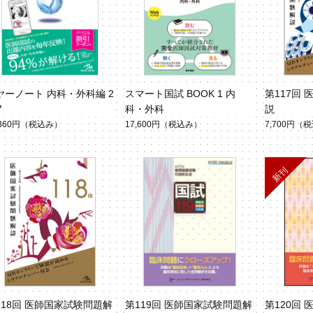
ヤーノート 内科・外科編 2
スマート国試 BOOK 1 内
第117回
7
科・外科
説
,360円
（税込み）
17,600円
（税込み）
7,700円
（税
118回 医師国家試験問題解
第119回 医師国家試験問題解
第120回