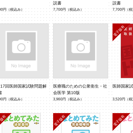
説書
説書
700円
（税込み）
7,700円
（税込み）
7,700円
（税
117回医師国家試験問題解
医療職のための公衆衛生・社
医師国家
書
会医学 第10版
600円
（税込み）
3,960円
（税込み）
3,520円
（税