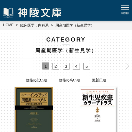
HOME
臨床医学：内科系
周産期医学（新生児学）
CATEGORY
周産期医学（新生児学）
1
2
3
4
5
価格の低い順
価格の高い順
更新日順