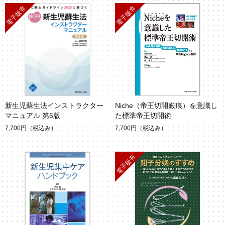
新生児蘇生法インストラクター
Niche（帝王切開瘢痕）を意識し
マニュアル 第6版
た標準帝王切開術
7,700円
（税込み）
7,700円
（税込み）