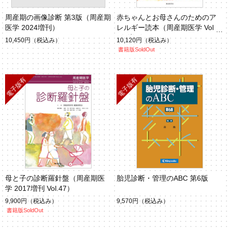
周産期の画像診断 第3版（周産期
赤ちゃんとお母さんのためのア
医学 2024増刊）
レルギー読本（周産期医学 Vol.4
8年増刊 ）
10,450円
（税込み）
10,120円
（税込み）
書籍版SoldOut
母と子の診断羅針盤（周産期医
胎児診断・管理のABC 第6版
学 2017増刊 Vol.47）
9,900円
（税込み）
9,570円
（税込み）
書籍版SoldOut