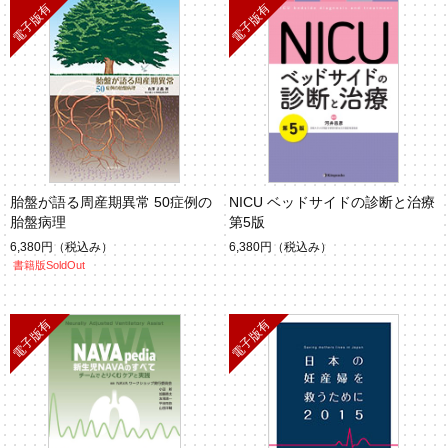
胎盤が語る周産期異常 50症例の
NICU ベッドサイドの診断と治療
胎盤病理
第5版
6,380円
（税込み）
6,380円
（税込み）
書籍版SoldOut