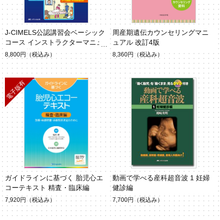
J-CIMELS公認講習会ベーシック
周産期遺伝カウンセリングマニ
コース インストラクターマニュ
ュアル 改訂4版
アル 第3版
8,800円
（税込み）
8,360円
（税込み）
ガイドラインに基づく 胎児心エ
動画で学べる産科超音波 1 妊婦
コーテキスト 精査・臨床編
健診編
7,920円
（税込み）
7,700円
（税込み）