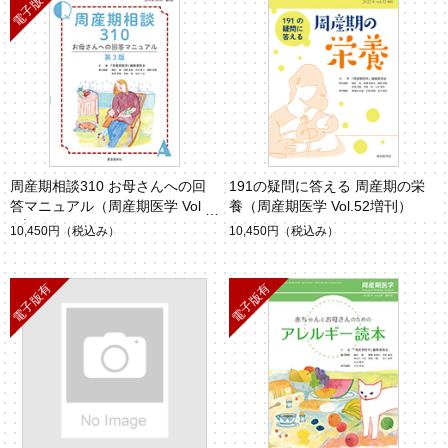
周産期相談310 お母さんへの回
191の疑問に答える 周産期の栄
答マニュアル（周産期医学 Vol.4
養（周産期医学 Vol.52増刊）
9増刊）
10,450円
（税込み）
10,450円
（税込み）