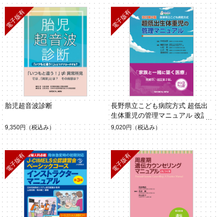
胎児超音波診断
長野県立こども病院方式 超低出
生体重児の管理マニュアル 改訂
第2版
9,350円
（税込み）
9,020円
（税込み）