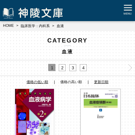
HOME
臨床医学：内科系
血液
CATEGORY
血液
1
2
3
4
価格の低い順
価格の高い順
更新日順