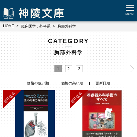
HOME
臨床医学：外科系
胸部外科学
CATEGORY
胸部外科学
1
2
3
価格の低い順
価格の高い順
更新日順