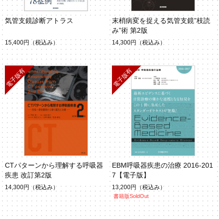
気管支鏡診断アトラス
末梢病変を捉える気管支鏡”枝読
み”術 第2版
15,400円
（税込み）
14,300円
（税込み）
CTパターンから理解する呼吸器
EBM呼吸器疾患の治療 2016-201
疾患 改訂第2版
7【電子版】
14,300円
（税込み）
13,200円
（税込み）
書籍版SoldOut