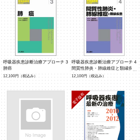
呼吸器疾患診断治療アプローチ 3
呼吸器疾患診断治療アプローチ 4
肺癌
間質性肺炎・肺線維症と類縁疾
患
12,100円
（税込み）
12,100円
（税込み）