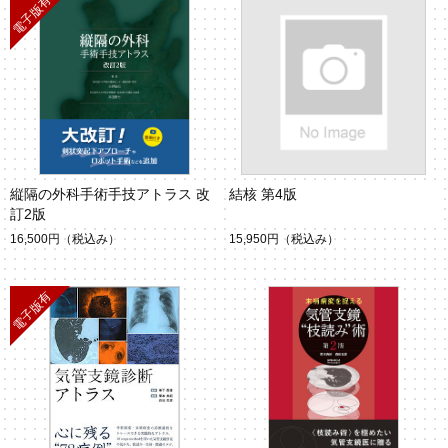
縦隔の外科手術手技アトラス 改
結核 第4版
訂2版
16,500円
（税込み）
15,950円
（税込み）