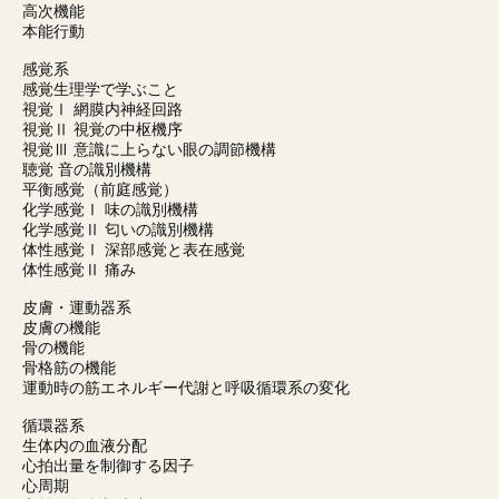
高次機能
本能行動
感覚系
感覚生理学で学ぶこと
視覚Ⅰ 網膜内神経回路
視覚Ⅱ 視覚の中枢機序
視覚Ⅲ 意識に上らない眼の調節機構
聴覚 音の識別機構
平衡感覚（前庭感覚）
化学感覚Ⅰ 味の識別機構
化学感覚Ⅱ 匂いの識別機構
体性感覚Ⅰ 深部感覚と表在感覚
体性感覚Ⅱ 痛み
皮膚・運動器系
皮膚の機能
骨の機能
骨格筋の機能
運動時の筋エネルギー代謝と呼吸循環系の変化
循環器系
生体内の血液分配
心拍出量を制御する因子
心周期