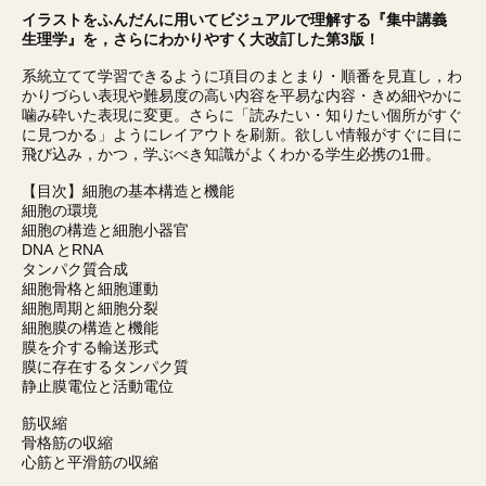
イラストをふんだんに用いてビジュアルで理解する『集中講義
生理学』を，さらにわかりやすく大改訂した第3版！
系統立てて学習できるように項目のまとまり・順番を見直し，わ
かりづらい表現や難易度の高い内容を平易な内容・きめ細やかに
噛み砕いた表現に変更。さらに「読みたい・知りたい個所がすぐ
に見つかる」ようにレイアウトを刷新。欲しい情報がすぐに目に
飛び込み，かつ，学ぶべき知識がよくわかる学生必携の1冊。
【目次】細胞の基本構造と機能
細胞の環境
細胞の構造と細胞小器官
DNA とRNA
タンパク質合成
細胞骨格と細胞運動
細胞周期と細胞分裂
細胞膜の構造と機能
膜を介する輸送形式
膜に存在するタンパク質
静止膜電位と活動電位
筋収縮
骨格筋の収縮
心筋と平滑筋の収縮