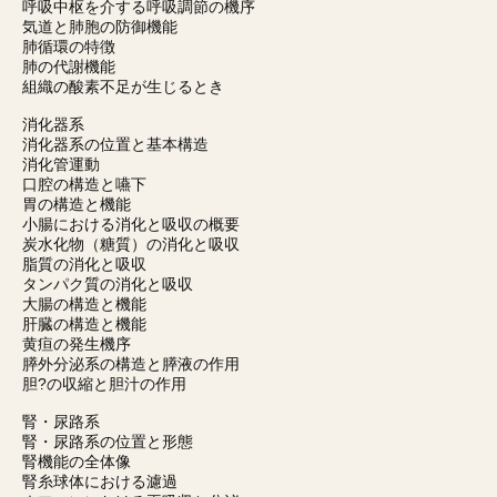
呼吸中枢を介する呼吸調節の機序
気道と肺胞の防御機能
肺循環の特徴
肺の代謝機能
組織の酸素不足が生じるとき
消化器系
消化器系の位置と基本構造
消化管運動
口腔の構造と嚥下
胃の構造と機能
小腸における消化と吸収の概要
炭水化物（糖質）の消化と吸収
脂質の消化と吸収
タンパク質の消化と吸収
大腸の構造と機能
肝臓の構造と機能
黄疸の発生機序
膵外分泌系の構造と膵液の作用
胆?の収縮と胆汁の作用
腎・尿路系
腎・尿路系の位置と形態
腎機能の全体像
腎糸球体における濾過