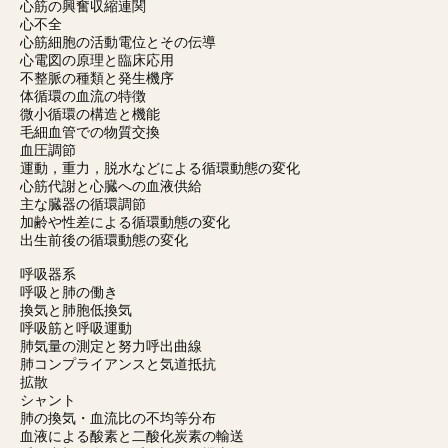
心筋の興奮収縮連関
心不全
心筋細胞の活動電位とその伝導
心電図の原理と臨床応用
不整脈の種類と発生機序
体循環の血流の特徴
微小循環の構造と機能
毛細血管での物質交換
血圧調節
運動，重力，脱水などによる循環動態の変化
心筋代謝と心臓への血液供給
主な臓器の循環調節
加齢や性差による循環動態の変化
出生前後の循環動態の変化
呼吸器系
呼吸と肺の働き
換気と肺胞低換気
呼吸筋と呼吸運動
肺気量の測定と努力呼出曲線
肺コンプライアンスと気道抵抗
拡散
シャント
肺の換気・血流比の不均等分布
血液による酸素と二酸化炭素の輸送