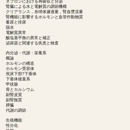
ネフロンにおける再吸収と分泌
腎臓による水と電解質の調節機構
クリアランス，糸球体濾過量，腎血漿流量
腎機能に影響するホルモンと血管作動物質
蓄尿と排尿
脱水
電解質異常
酸塩基平衡の異常と補正
泌尿器と関連する疾患と検査
内分泌・代謝・栄養系
概論
ホルモンの構造
ホルモン受容体
視床下部?下垂体
下垂体後葉系
甲状腺
骨とカルシウム
副腎皮質
副腎髄質
膵臓
代謝の調節
生殖機能
性分化