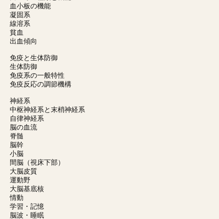
血小板の機能
凝固系
線溶系
貧血
出血傾向
免疫と生体防御
生体防御
免疫系の一般特性
免疫反応の調節機構
神経系
中枢神経系と末梢神経系
自律神経系
脳の血流
脊髄
脳幹
小脳
間脳（視床下部）
大脳皮質
運動野
大脳基底核
情動
学習・記憶
脳波・睡眠