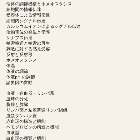
個体の調節機構とホメオスタシス
細胞間の情報伝達
受容体による情報伝達
細胞内シグナル伝達
カルシウムイオンによるシグナル伝達
活動電位の発生と伝導
シナプス伝達
軸索輸送と軸索の再生
刺激に対する感覚受容
反射と反射弓
ホメオスタシス
体温
体液の調節
体液pH の調節
諸要因の変動
血液・造血器・リンパ系
血球の分化
胸腺と脾臓
リンパ節と粘膜関連リンパ組織
血漿タンパク質
赤血球の構造と機能
ヘモグロビンの構造と機能
血液型
白血球の種類と機能