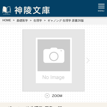
HOME
基礎医学
生理学
ギャノング 生理学 原書26版
ZOOM