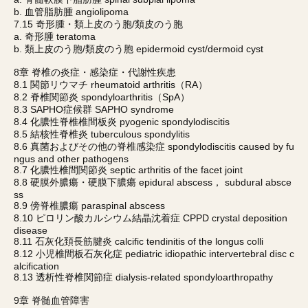
b. 血管脂肪腫 angiolipoma
7.15 奇形腫・類上皮のう胞/類皮のう胞
a. 奇形腫 teratoma
b. 類上皮のう胞/類皮のう胞 epidermoid cyst/dermoid cyst
8章 脊椎の炎症・感染症・代謝性疾患
8.1 関節リウマチ rheumatoid arthritis（RA）
8.2 脊椎関節炎 spondyloarthritis（SpA）
8.3 SAPHO症候群 SAPHO syndrome
8.4 化膿性脊椎椎間板炎 pyogenic spondylodiscitis
8.5 結核性脊椎炎 tuberculous spondylitis
8.6 真菌およびその他の脊椎感染症 spondylodiscitis caused by fu
ngus and other pathogens
8.7 化膿性椎間関節炎 septic arthritis of the facet joint
8.8 硬膜外膿瘍・硬膜下膿瘍 epidural abscess， subdural absce
ss
8.9 傍脊椎膿瘍 paraspinal abscess
8.10 ピロリン酸カルシウム結晶沈着症 CPPD crystal deposition
disease
8.11 石灰化頚長筋腱炎 calcific tendinitis of the longus colli
8.12 小児椎間板石灰化症 pediatric idiopathic intervertebral disc c
alcification
8.13 透析性脊椎関節症 dialysis-related spondyloarthropathy
9章 脊髄血管障害