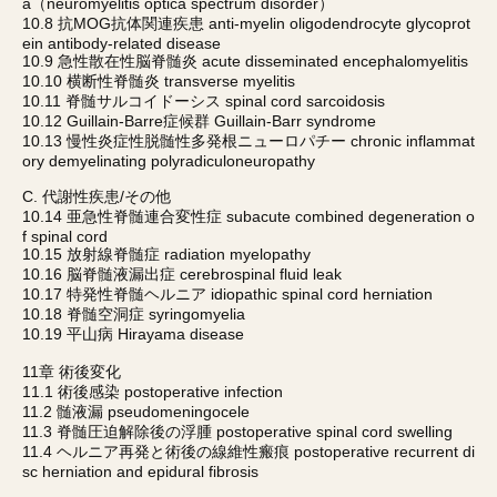
a（neuromyelitis optica spectrum disorder）
10.8 抗MOG抗体関連疾患 anti-myelin oligodendrocyte glycoprot
ein antibody-related disease
10.9 急性散在性脳脊髄炎 acute disseminated encephalomyelitis
10.10 横断性脊髄炎 transverse myelitis
10.11 脊髄サルコイドーシス spinal cord sarcoidosis
10.12 Guillain-Barre症候群 Guillain-Barr syndrome
10.13 慢性炎症性脱髄性多発根ニューロパチー chronic inflammat
ory demyelinating polyradiculoneuropathy
C. 代謝性疾患/その他
10.14 亜急性脊髄連合変性症 subacute combined degeneration o
f spinal cord
10.15 放射線脊髄症 radiation myelopathy
10.16 脳脊髄液漏出症 cerebrospinal fluid leak
10.17 特発性脊髄ヘルニア idiopathic spinal cord herniation
10.18 脊髄空洞症 syringomyelia
10.19 平山病 Hirayama disease
11章 術後変化
11.1 術後感染 postoperative infection
11.2 髄液漏 pseudomeningocele
11.3 脊髄圧迫解除後の浮腫 postoperative spinal cord swelling
11.4 ヘルニア再発と術後の線維性瘢痕 postoperative recurrent di
sc herniation and epidural fibrosis