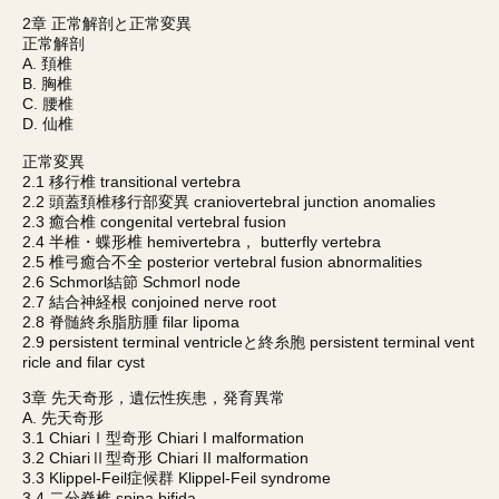
2章 正常解剖と正常変異
正常解剖
A. 頚椎
B. 胸椎
C. 腰椎
D. 仙椎
正常変異
2.1 移行椎 transitional vertebra
2.2 頭蓋頚椎移行部変異 craniovertebral junction anomalies
2.3 癒合椎 congenital vertebral fusion
2.4 半椎・蝶形椎 hemivertebra， butterfly vertebra
2.5 椎弓癒合不全 posterior vertebral fusion abnormalities
2.6 Schmorl結節 Schmorl node
2.7 結合神経根 conjoined nerve root
2.8 脊髄終糸脂肪腫 filar lipoma
2.9 persistent terminal ventricleと終糸胞 persistent terminal vent
ricle and filar cyst
3章 先天奇形，遺伝性疾患，発育異常
A. 先天奇形
3.1 ChiariⅠ型奇形 Chiari I malformation
3.2 ChiariⅡ型奇形 Chiari II malformation
3.3 Klippel-Feil症候群 Klippel-Feil syndrome
3.4 二分脊椎 spina bifida