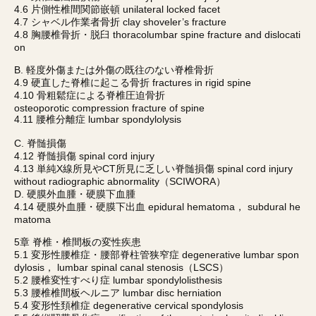
4.6 片側性椎間関節嵌頓 unilateral locked facet
4.7 シャベル作業者骨折 clay shoveler’s fracture
4.8 胸腰椎骨折・脱臼 thoracolumbar spine fracture and dislocati
on
B. 軽度外傷または外傷の既往のない脊椎骨折
4.9 硬直した脊椎に起こる骨折 fractures in rigid spine
4.10 骨粗鬆症による脊椎圧迫骨折
osteoporotic compression fracture of spine
4.11 腰椎分離症 lumbar spondylolysis
C. 脊髄損傷
4.12 脊髄損傷 spinal cord injury
4.13 単純X線所見やCT所見に乏しい脊髄損傷 spinal cord injury
without radiographic abnormality（SCIWORA）
D. 硬膜外血腫・硬膜下血腫
4.14 硬膜外血腫・硬膜下出血 epidural hematoma， subdural he
matoma
5章 脊椎・椎間板の変性疾患
5.1 変形性腰椎症・腰部脊柱管狭窄症 degenerative lumbar spon
dylosis， lumbar spinal canal stenosis（LSCS）
5.2 腰椎変性すべり症 lumbar spondylolisthesis
5.3 腰椎椎間板ヘルニア lumbar disc herniation
5.4 変形性頚椎症 degenerative cervical spondylosis