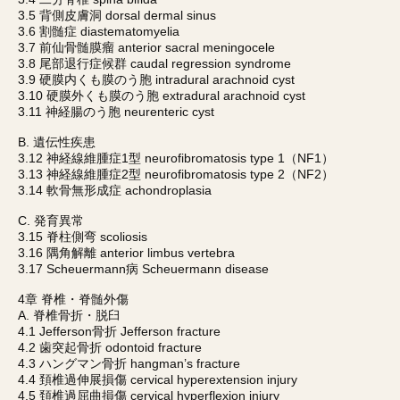
3.5 背側皮膚洞 dorsal dermal sinus
3.6 割髄症 diastematomyelia
3.7 前仙骨髄膜瘤 anterior sacral meningocele
3.8 尾部退行症候群 caudal regression syndrome
3.9 硬膜内くも膜のう胞 intradural arachnoid cyst
3.10 硬膜外くも膜のう胞 extradural arachnoid cyst
3.11 神経腸のう胞 neurenteric cyst
B. 遺伝性疾患
3.12 神経線維腫症1型 neurofibromatosis type 1（NF1）
3.13 神経線維腫症2型 neurofibromatosis type 2（NF2）
3.14 軟骨無形成症 achondroplasia
C. 発育異常
3.15 脊柱側弯 scoliosis
3.16 隅角解離 anterior limbus vertebra
3.17 Scheuermann病 Scheuermann disease
4章 脊椎・脊髄外傷
A. 脊椎骨折・脱臼
4.1 Jefferson骨折 Jefferson fracture
4.2 歯突起骨折 odontoid fracture
4.3 ハングマン骨折 hangman’s fracture
4.4 頚椎過伸展損傷 cervical hyperextension injury
4.5 頚椎過屈曲損傷 cervical hyperflexion injury