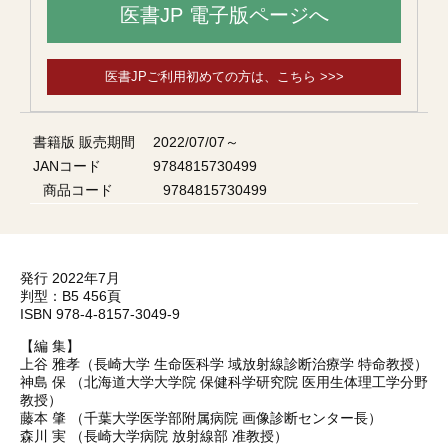
医書JP 電子版ページへ
医書JPご利用初めての方は、こちら >>>
書籍版 販売期間
2022/07/07～
JANコード
9784815730499
商品コード
9784815730499
発行 2022年7月
判型：B5 456頁
ISBN 978-4-8157-3049-9
【編 集】
上谷 雅孝（長崎大学 生命医科学 域放射線診断治療学 特命教授）
神島 保 （北海道大学大学院 保健科学研究院 医用生体理工学分野
教授）
藤本 肇 （千葉大学医学部附属病院 画像診断センター長）
森川 実 （長崎大学病院 放射線部 准教授）