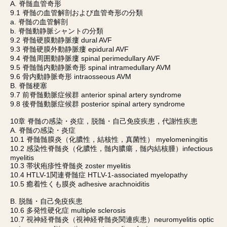
A. 脊髄血管奇形
9.1 脊髄の血管解剖および血管奇形の分類
a. 脊髄の血管解剖
b. 脊髄動静脈シャントの分類
9.2 脊髄硬膜動静脈瘻 dural AVF
9.3 脊髄硬膜外動静脈瘻 epidural AVF
9.4 脊髄周囲動静脈瘻 spinal perimedullary AVF
9.5 脊髄髄内動静脈奇形 spinal intramedullary AVM
9.6 骨内動静脈奇形 intraosseous AVM
B. 脊髄梗塞
9.7 前脊髄動脈症候群 anterior spinal artery syndrome
9.8 後脊髄動脈症候群 posterior spinal artery syndrome
10章 脊髄の感染・炎症，脱髄・自己免疫疾患，代謝性疾患
A. 脊髄の感染・炎症
10.1 脊髄髄膜炎（化膿性，結核性，真菌性） myelomeningitis
10.2 感染性脊髄炎（化膿性，髄内膿瘍，髄内結核腫）infectious
myelitis
10.3 帯状疱疹性脊髄炎 zoster myelitis
10.4 HTLV-1関連脊髄症 HTLV-1-associated myelopathy
10.5 癒着性くも膜炎 adhesive arachnoiditis
B. 脱髄・自己免疫疾患
10.6 多発性硬化症 multiple sclerosis
10.7 視神経脊髄炎（視神経脊髄炎関連疾患）neuromyelitis optic