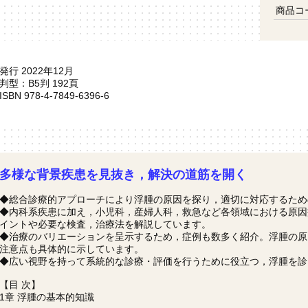
商品コ
発行 2022年12月
判型：B5判 192頁
ISBN 978-4-7849-6396-6
多様な背景疾患を見抜き，解決の道筋を開く
◆総合診療的アプローチにより浮腫の原因を探り，適切に対応するため
◆内科系疾患に加え，小児科，産婦人科，救急など各領域における原因
イントや必要な検査，治療法を解説しています。
◆治療のバリエーションを呈示するため，症例も数多く紹介。浮腫の原
注意点も具体的に示しています。
◆広い視野を持って系統的な診療・評価を行うために役立つ，浮腫を診
【目 次】
1章 浮腫の基本的知識