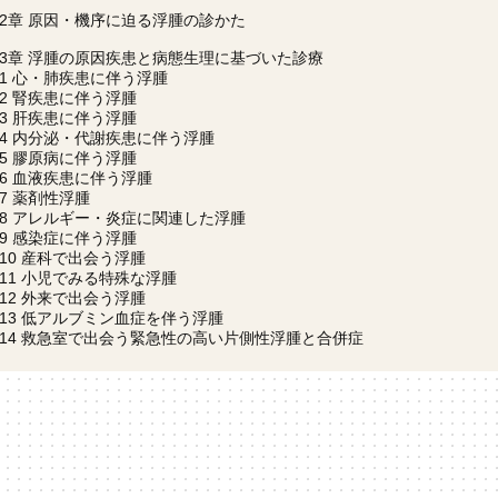
2章 原因・機序に迫る浮腫の診かた
3章 浮腫の原因疾患と病態生理に基づいた診療
1 心・肺疾患に伴う浮腫
2 腎疾患に伴う浮腫
3 肝疾患に伴う浮腫
4 内分泌・代謝疾患に伴う浮腫
5 膠原病に伴う浮腫
6 血液疾患に伴う浮腫
7 薬剤性浮腫
8 アレルギー・炎症に関連した浮腫
9 感染症に伴う浮腫
10 産科で出会う浮腫
11 小児でみる特殊な浮腫
12 外来で出会う浮腫
13 低アルブミン血症を伴う浮腫
14 救急室で出会う緊急性の高い片側性浮腫と合併症