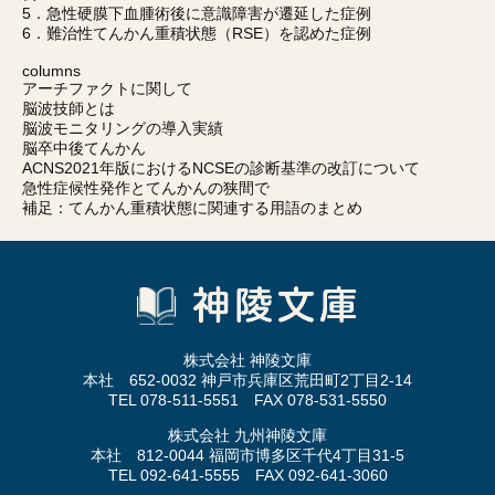
5．急性硬膜下血腫術後に意識障害が遷延した症例
6．難治性てんかん重積状態（RSE）を認めた症例
columns
アーチファクトに関して
脳波技師とは
脳波モニタリングの導入実績
脳卒中後てんかん
ACNS2021年版におけるNCSEの診断基準の改訂について
急性症候性発作とてんかんの狭間で
補足：てんかん重積状態に関連する用語のまとめ
株式会社 神陵文庫
本社 652-0032 神戸市兵庫区荒田町2丁目2-14
TEL 078-511-5551 FAX 078-531-5550
株式会社 九州神陵文庫
本社 812-0044 福岡市博多区千代4丁目31-5
TEL 092-641-5555 FAX 092-641-3060