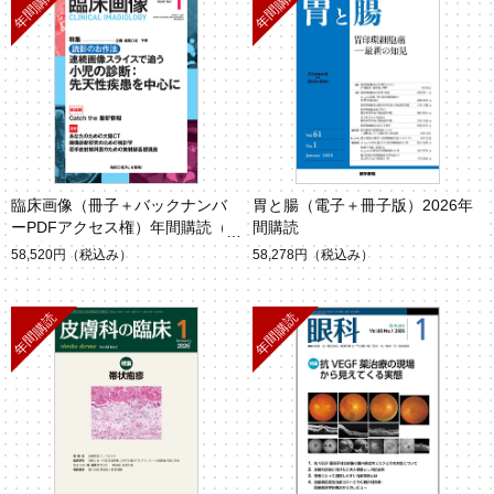
臨床画像（冊子＋バックナンバ
胃と腸（電子＋冊子版）2026年
ーPDFアクセス権）年間購読（2
間購読
026年1月-12月）
58,520円
（税込み）
58,278円
（税込み）