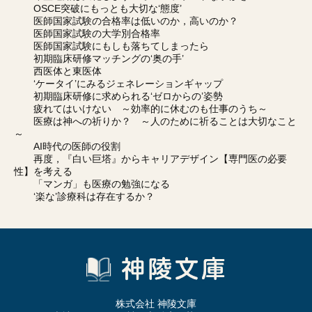
OSCE突破にもっとも大切な‘態度’
医師国家試験の合格率は低いのか，高いのか？
医師国家試験の大学別合格率
医師国家試験にもしも落ちてしまったら
初期臨床研修マッチングの‘奥の手’
西医体と東医体
‘ケータイ’にみるジェネレーションギャップ
初期臨床研修に求められる‘ゼロからの’姿勢
疲れてはいけない ～効率的に休むのも仕事のうち～
医療は神への祈りか？ ～人のために祈ることは大切なこと
～
AI時代の医師の役割
再度，『白い巨塔』からキャリアデザイン【専門医の必要
性】を考える
「マンガ」も医療の勉強になる
‘楽な’診療科は存在するか？
株式会社 神陵文庫