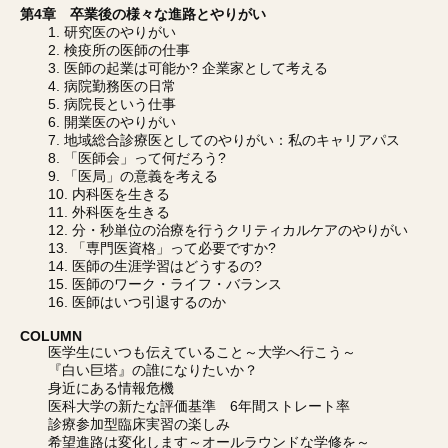
第4章 卒業後の様々な進路とやりがい
1. 研究医のやりがい
2. 検疫所の医師の仕事
3. 医師の起業は可能か? 企業家として考える
4. 病院勤務医の日常
5. 病院長という仕事
6. 開業医のやりがい
7. 地域総合診療医としてのやりがい：私のキャリアパス
8. 「医師会」って何だろう?
9. 「医局」の意義を考える
10. 内科医を生きる
11. 外科医を生きる
12. 分・秒単位の治療を行うクリティカルケアのやりがい
13. 「専門医資格」って必要ですか?
14. 医師の生涯学習はどうするの?
15. 医師のワーク・ライフ・バランス
16. 医師はいつ引退するのか
COLUMN
医学生にいつも伝えていること～大学へ行こう～
『白い巨塔』の誰になりたいか？
身近にある情報危機
医科大学の新たな評価基準 6年間ストレート率
診療参加型臨床実習の楽しみ
希望進路は変化します～オールラウンドな学修を～