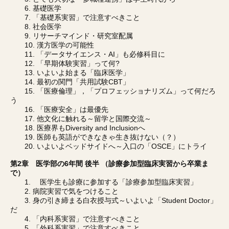
6. 基礎医学
7. 「基礎系実習」で注意すべきこと
8. 社会医学
9. リサーチマインド・研究室配属
10. 漢方医学の可能性
11. 「データサイエンス・AI」も必修科目に
12. 「早期体験実習」って何?
13. いよいよ始まる「臨床医学」
14. 最初の関門「共用試験CBT」
15. 「医療倫理」，「プロフェッショナリズム」って何だろ
う
16. 「医療安全」は最優先
17. 他文化に触れる～留学と国際交流～
18. 医療界もDiversity and Inclusionへ
19. 医師も英語ができなきゃ生き抜けない（？）
20. いよいよベッドサイドへ～入口の「OSCE」にトライ
第2章 医学部の6年間 後半 （診療参加型臨床実習から卒業ま
で）
1. 医学生も診療に参加する「診療参加型臨床実習」
2. 病院実習で気をつけること
3. 身の引き締まる白衣授与式～いよいよ「Student Doctor」
だ
4. 「内科系実習」で注意すべきこと
5. 「外科系実習」で注意すべきこと