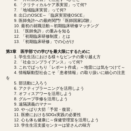
6. 「クリティカルケア系実習」って何?
7. 「地域臨床実習」って何?
8. 出口のOSCE～「臨床実習後OSCE」
9. 医師免許への最終関門!「医師国家試験」
10. 最初の就職活動～初期臨床研修マッチング
11. 「医師免許」の重みを知る
12. 「初期臨床研修制度」とは
13. 「初期臨床研修」での心がけ
第3章 医学部での学びを最大限にするために
1. 学生生活における様々なピンチの乗り越え方
2. 「社会コンプライアンス」って何?
3. これでばっちり「レポート作成」～地雷には気をつけて～
4. 情報駆動型社会こそ「患者情報」の取り扱いに細心の注意
を
5. 部活動に入ろう
6. アクティブラーニングを活用しよう
7. オフィスアワーを活用しよう
8. グループ学修を活用しよう
9. 遠隔講義のマナー
10. やっぱり大切「予習・復習」
11. 医療におけるSDGs実践の必要性
12. 心も体も健康に～保健管理室を活用しよう
13. 学生生活支援センターは皆さんの味方