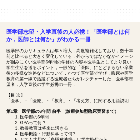
医学部志望・入学直後の人必携！「医学部とは何
か，医師とは何か」がわかる一冊
医学部のカリキュラムは年々増大，高度複雑化しており，数十年
前と比べると大きく変化している．外からではなかなかイメージ
が掴みにくい医学部6年間の学修の内容や医学生としてより良い
学生生活を送るポイント，一般的な「医師」にとどまらない卒業
後の多様な進路などについて，かつて医学部で学び，臨床や医学
教育の第一線で活躍する医療者たちがレクチャーした．医学部志
望者，入学直後の学生必携の一冊．
【目 次】
「医学」・「医療」・「教育」・「考え方」に関する用語説明
第1章 医学部の6年間 前半 （診療参加型臨床実習まで）
1. 医学部の6年間
2. GPAって何？
3. 教養教育は将来に活きる
4. 医学概論・行動科学って何?
5. とても大切な「多職種連携」は学生時代から