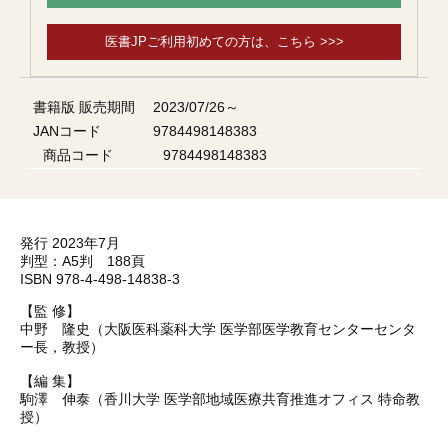
医書JPご利用初めての方は、こちら >>>
書籍版 販売期間
2023/07/26～
JANコード
9784498148383
商品コード
9784498148383
発行 2023年7月
判型：A5判 188頁
ISBN 978-4-498-14838-3
【監 修】
中野 隆史（大阪医科薬科大学 医学部医学教育センターセンタ
ー長，教授）
【編 集】
駒澤 伸泰（香川大学 医学部地域医療共育推進オフィス 特命教
授）