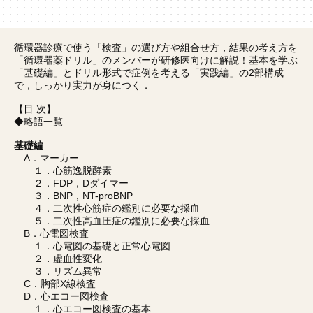
循環器診療で使う「検査」の選び方や組合せ方，結果の考え方を
「循環器薬ドリル」のメンバーが研修医向けに解説！基本を学ぶ
「基礎編」とドリル形式で症例を考える「実践編」の2部構成
で，しっかり実力が身につく．
【目 次】
◆略語一覧
基礎編
A．マーカー
１．心筋逸脱酵素
２．FDP，Dダイマー
３．BNP，NT-proBNP
４．二次性心筋症の鑑別に必要な採血
５．二次性高血圧症の鑑別に必要な採血
B．心電図検査
１．心電図の基礎と正常心電図
２．虚血性変化
３．リズム異常
C．胸部X線検査
D．心エコー図検査
１．心エコー図検査の基本