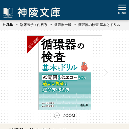
HOME
臨床医学：内科系
循環器一般
循環器の検査 基本とドリル
ZOOM