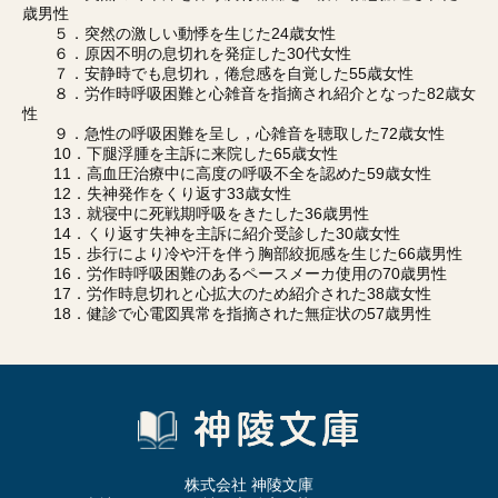
歳男性
５．突然の激しい動悸を生じた24歳女性
６．原因不明の息切れを発症した30代女性
７．安静時でも息切れ，倦怠感を自覚した55歳女性
８．労作時呼吸困難と心雑音を指摘され紹介となった82歳女
性
９．急性の呼吸困難を呈し，心雑音を聴取した72歳女性
10．下腿浮腫を主訴に来院した65歳女性
11．高血圧治療中に高度の呼吸不全を認めた59歳女性
12．失神発作をくり返す33歳女性
13．就寝中に死戦期呼吸をきたした36歳男性
14．くり返す失神を主訴に紹介受診した30歳女性
15．歩行により冷や汗を伴う胸部絞扼感を生じた66歳男性
16．労作時呼吸困難のあるペースメーカ使用の70歳男性
17．労作時息切れと心拡大のため紹介された38歳女性
18．健診で心電図異常を指摘された無症状の57歳男性
株式会社 神陵文庫