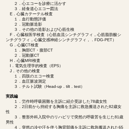
２．心エコーを診療に活かす
３．経食道心エコー図法
E．心臓カテーテル検査
１．血行動態評価
２．冠動脈造影
３．その他の造影および心筋生検
F．心臓核医学検査（心筋血流シンチグラフィ，心筋脂肪酸シ
ンチグラフィ，心臓交感神経シンチグラフィ，．FDG-PET）
G．心臓CT検査
１．胸部CT・腹部CT
２．冠動脈CT
H．心臓MRI検査
I．電気生理学的検査（EPS）
J．その他の検査
１．四肢のエコー検査
２．血圧脈波測定
３．チルト試験（Head-up．tilt．test）
実践編
１．労作時呼吸困難を主訴に紹介受診した78歳女性
２．2日前から持続する胸痛を主訴に救急搬送された82歳女
性
３．整形外科入院中のリハビリで突然の呼吸苦を生じた81歳
男性
４．突然の冷や汗を伴う胸背部痛を主訴に救急搬送された65