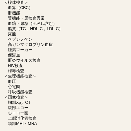
＜検体検査＞
血算（CBC）
肝機能
腎機能・尿検査異常
血糖・尿糖（HbA1c含む）
脂質（TG，HDL-C，LDL-C）
尿酸
ペプシノゲン
高ガンマグロブリン血症
腫瘍マーカー
便潜血
肝炎ウイルス検査
HIV検査
梅毒検査
＜生理機能検査＞
血圧
心電図
呼吸機能検査
＜画像検査＞
胸部Xp／CT
腹部エコー
心エコー図
上部消化管検査
頭部MRI・MRA