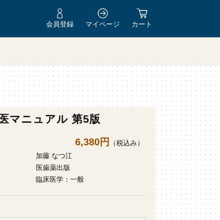
会員登録
マイページ
カート
医マニュアル 第5版
6,380円
（税込み）
加藤 なつ江
医歯薬出版
臨床医学：一般