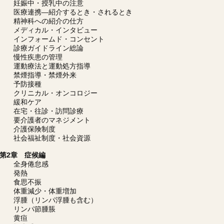
妊娠中・授乳中の注意
医療連携―紹介するとき・されるとき
精神科への紹介の仕方
メディカル・インタビュー
インフォームド・コンセント
診療ガイドライン総論
慢性疾患の管理
運動療法と運動処方指導
禁煙指導・禁煙外来
予防接種
クリニカル・オンコロジー
緩和ケア
在宅・往診・訪問診療
要介護者のマネジメント
介護保険制度
社会福祉制度・社会資源
第2章 症候編
全身倦怠感
発熱
食思不振
体重減少・体重増加
浮腫（リンパ浮腫も含む）
リンパ節腫脹
黄疸