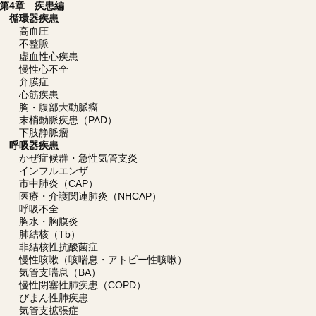
第4章 疾患編
循環器疾患
高血圧
不整脈
虚血性心疾患
慢性心不全
弁膜症
心筋疾患
胸・腹部大動脈瘤
末梢動脈疾患（PAD）
下肢静脈瘤
呼吸器疾患
かぜ症候群・急性気管支炎
インフルエンザ
市中肺炎（CAP）
医療・介護関連肺炎（NHCAP）
呼吸不全
胸水・胸膜炎
肺結核（Tb）
非結核性抗酸菌症
慢性咳嗽（咳喘息・アトピー性咳嗽）
気管支喘息（BA）
慢性閉塞性肺疾患（COPD）
びまん性肺疾患
気管支拡張症