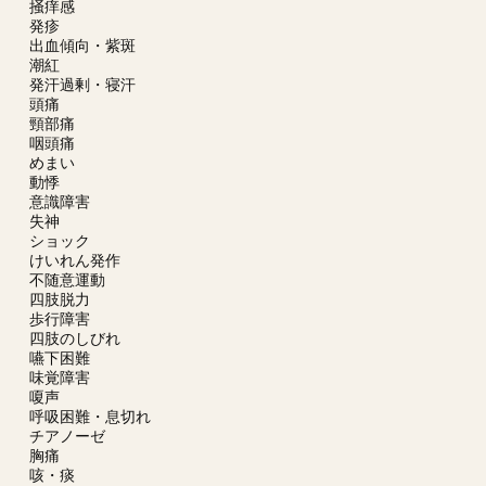
掻痒感
発疹
出血傾向・紫斑
潮紅
発汗過剰・寝汗
頭痛
頸部痛
咽頭痛
めまい
動悸
意識障害
失神
ショック
けいれん発作
不随意運動
四肢脱力
歩行障害
四肢のしびれ
嚥下困難
味覚障害
嗄声
呼吸困難・息切れ
チアノーゼ
胸痛
咳・痰