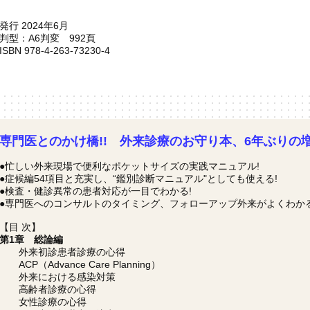
発行 2024年6月
判型：A6判変 992頁
ISBN 978-4-263-73230-4
専門医とのかけ橋!! 外来診療のお守り本、6年ぶりの
●忙しい外来現場で便利なポケットサイズの実践マニュアル!
●症候編54項目と充実し、“鑑別診断マニュアル"としても使える!
●検査・健診異常の患者対応が一目でわかる!
●専門医へのコンサルトのタイミング、フォローアップ外来がよくわかる
【目 次】
第1章 総論編
外来初診患者診療の心得
ACP（Advance Care Planning）
外来における感染対策
高齢者診療の心得
女性診療の心得