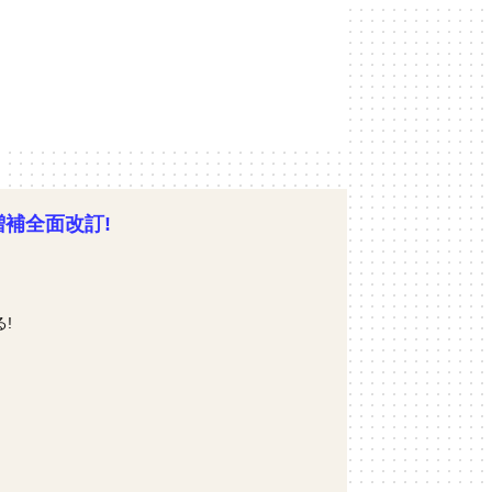
増補全面改訂!
!