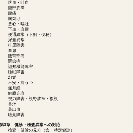
喀血・吐血
腹部膨満
腹痛
胸焼け
悪心・嘔吐
下血・血便
便通異常（下痢・便秘）
尿量異常
排尿障害
血尿
腰背部痛
関節痛
認知機能障害
睡眠障害
幻覚
不安・抑うつ
無月経
結膜充血
視力障害・視野狭窄・複視
鼻汁
鼻出血
聴覚障害
第3章 健診・検査異常への対応
検査・健診の見方（含・特定健診）