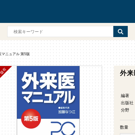
医マニュアル 第5版
外来
編著
出版社
分野
数量