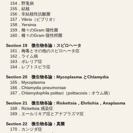
154．野兎病
155．結核
156．非結核性抗酸菌
157．Vibrio（ビブリオ）
158．Yersinia
159．種々のGram 陽性菌
160．種々のGram 陰性桿菌
Section 19 微生物各論：スピロヘータ
161．梅毒とその他のスピロヘータ症
162．ライム病
163．ボレリア症
164．レプトスピラ症
Section 20 微生物各論：Mycoplasma とChlamydia
165．Mycoplasma
166．Chlamydia pneumoniae
167．Chlamydophila psittaci（psittacosis：オウム病）
Section 21 微生物各論：Rickettsia，Ehrlichia，Anaplasma
168．Rickettsia 感染症
169．エールリキア症とアナプラズマ症
Section 22 微生物各論：真菌
170．カンジダ症