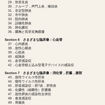
29．気管支炎
30．クループ，声門上炎，喉頭炎
31．非定型肺炎
32．市中肺炎
33．院内肺炎
34．誤嚥性肺炎
35．肺化膿症
36．膿胸と気管支胸膜瘻
Section 6 さまざまな臨床像：心血管
37．心内膜炎
38．急性心膜炎
39．心筋炎
40．縦隔炎
41．血管感染症
42．心血管植え込み型電子デバイスの感染症
Section 7 さまざまな臨床像：消化管，肝臓，腹部
43．急性ウイルス性肝炎
44．慢性ウイルス性肝炎
45．胆道感染症：胆?炎，胆管炎
46．化膿性（細菌性）肝膿瘍
47．急性膵炎の感染性合併症
48．食道感染症
49．胃腸炎