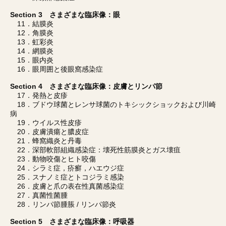
Section 3 さまざまな臨床像：眼
11．結膜炎
12．角膜炎
13．虹彩炎
14．網膜炎
15．眼内炎
16．眼周囲と後眼窩感染症
Section 4 さまざまな臨床像：皮膚とリンパ節
17．発熱と皮疹
18．ブドウ球菌とレンサ球菌のトキシックショックおよび川崎
病
19．ウイルス性皮疹
20．皮膚潰瘍と膿皮症
21．蜂窩織炎と丹毒
22．深部軟部組織感染症：壊死性筋膜炎とガス壊疽
23．動物咬傷とヒト咬傷
24．シラミ症，疥癬，ハエウジ症
25．スナノミ症とトコジラミ感染
26．皮膚と爪の表在性真菌感染症
27．真菌性菌腫
28．リンパ節腫脹 / リンパ節炎
Section 5 さまざまな臨床像：呼吸器