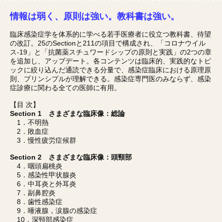
情報は弱く、原則は強い。教科書は強い。
臨床感染症学を体系的に学べる若手医療者に役立つ教科書、待望
の改訂。25のSectionと211の項目で構成され、「コロナウイル
ス-19」と「抗菌薬スチュワードシップの原則と実践」の2つの章
を追加し、アップデート。各コンテンツは臨床的、実践的なトピ
ックに絞り込んだ通読できる分量で、感染症臨床における原理原
則、プリンシプルが理解できる。感染症専門医のみならず、感染
症診療に関わる全ての医師に有用。
【目 次】
Section 1 さまざまな臨床像：総論
1．不明熱
2．敗血症
3．慢性疲労症候群
Section 2 さまざまな臨床像：頭頸部
4．咽頭扁桃炎
5．感染性甲状腺炎
6．中耳炎と外耳炎
7．副鼻腔炎
8．歯性感染症
9．唾液腺，涙腺の感染症
10．深頸部感染症