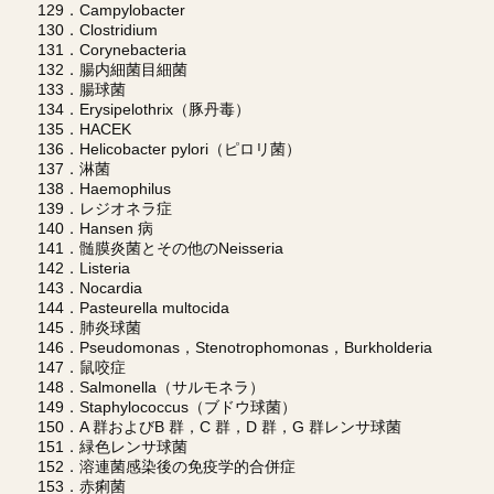
129．Campylobacter
130．Clostridium
131．Corynebacteria
132．腸内細菌目細菌
133．腸球菌
134．Erysipelothrix（豚丹毒）
135．HACEK
136．Helicobacter pylori（ピロリ菌）
137．淋菌
138．Haemophilus
139．レジオネラ症
140．Hansen 病
141．髄膜炎菌とその他のNeisseria
142．Listeria
143．Nocardia
144．Pasteurella multocida
145．肺炎球菌
146．Pseudomonas，Stenotrophomonas，Burkholderia
147．鼠咬症
148．Salmonella（サルモネラ）
149．Staphylococcus（ブドウ球菌）
150．A 群およびB 群，C 群，D 群，G 群レンサ球菌
151．緑色レンサ球菌
152．溶連菌感染後の免疫学的合併症
153．赤痢菌