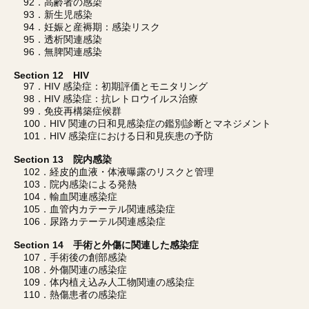
92．高齢者の感染
93．新生児感染
94．妊娠と産褥期：感染リスク
95．透析関連感染
96．無脾関連感染
Section 12 HIV
97．HIV 感染症：初期評価とモニタリング
98．HIV 感染症：抗レトロウイルス治療
99．免疫再構築症候群
100．HIV 関連の日和見感染症の鑑別診断とマネジメント
101．HIV 感染症における日和見疾患の予防
Section 13 院内感染
102．経皮的血液・体液曝露のリスクと管理
103．院内感染による発熱
104．輸血関連感染症
105．血管内カテーテル関連感染症
106．尿路カテーテル関連感染症
Section 14 手術と外傷に関連した感染症
107．手術後の創部感染
108．外傷関連の感染症
109．体内植え込み人工物関連の感染症
110．熱傷患者の感染症