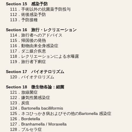
Section 15 感染予防
111．手術以外の抗菌薬予防投与
112．術後感染予防
113．予防接種
Section 16 旅行・レクリエーション
114．旅行者へのアドバイス
115．帰国後の発熱
116．動物由来全身感染症
117．ダニ媒介疾患
118．レクリエーションによる水曝露
119．旅行者下痢症
Section 17 バイオテロリズム
120．バイオテロリズム
Section 18 微生物各論：細菌
121．放線菌症
122．嫌気性菌感染症
123．炭疽
124．Bartonella bacilliformis
125．ネコひっかき病およびその他のBartonella 感染症
126．Bordetella
127．Branhamella / Moraxella
128．ブルセラ症