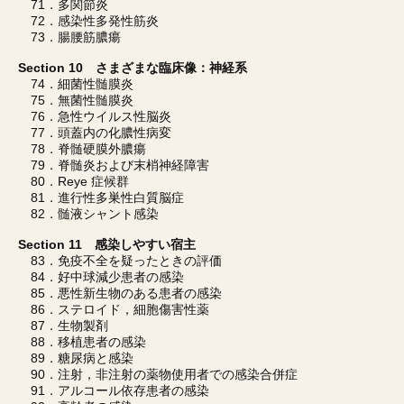
71．多関節炎
72．感染性多発性筋炎
73．腸腰筋膿瘍
Section 10 さまざまな臨床像：神経系
74．細菌性髄膜炎
75．無菌性髄膜炎
76．急性ウイルス性脳炎
77．頭蓋内の化膿性病変
78．脊髄硬膜外膿瘍
79．脊髄炎および末梢神経障害
80．Reye 症候群
81．進行性多巣性白質脳症
82．髄液シャント感染
Section 11 感染しやすい宿主
83．免疫不全を疑ったときの評価
84．好中球減少患者の感染
85．悪性新生物のある患者の感染
86．ステロイド，細胞傷害性薬
87．生物製剤
88．移植患者の感染
89．糖尿病と感染
90．注射，非注射の薬物使用者での感染合併症
91．アルコール依存患者の感染