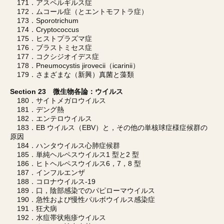
171．アスペルギルス症
172．ムコール症（とエントモフトラ症）
173．Sporotrichum
174．Cryptococcus
175．ヒストプラズマ症
176．ブラストミセス症
177．コクシジオイデス症
178．Pneumocystis jirovecii（icarinii）
179．さまざまな（新興）真菌と藻類
Section 23 微生物各論：ウイルス
180．サイトメガロウイルス
181．デング熱
182．エンテロウイルス
183．EB ウイルス（EBV）と，その他の単核球症様症候群の
原因
184．ハンタウイルス心肺症候群
185．単純ヘルペスウイルス1 型と2 型
186．ヒトヘルペスウイルス6，7，8 型
187．インフルエンザ
188．コロナウイルス-19
189．口，陰部感染でのパピローマウイルス
190．急性および慢性パルボウイルス感染症
191．狂犬病
192．水痘帯状疱疹ウイルス