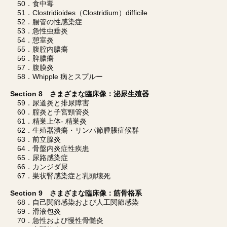
50．食中毒
51．Clostridioides（Clostridium）difficile
52．腸管の性感染症
53．急性虫垂炎
54．憩室炎
55．腹腔内膿瘍
56．脾膿瘍
57．腹膜炎
58．Whipple 病とスプルー
Section 8 さまざまな臨床像：泌尿生殖器
59．尿道炎と排尿障害
60．腟炎と子宮頸管炎
61．精巣上体- 精巣炎
62．生殖器潰瘍・リンパ節腫脹症候群
63．前立腺炎
64．骨盤内炎症性疾患
65．尿路感染症
66．カンジダ尿
67．巣状腎感染症と乳頭壊死
Section 9 さまざまな臨床像：筋骨格系
68．自己関節感染および人工関節感染
69．滑液包炎
70．急性および慢性骨髄炎