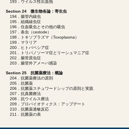
193．ウイルス性出血熱
Section 24 微生物各論：寄生虫
194．腸管内線虫
195．組織線虫症
196．住血吸虫とその他の吸虫
197．条虫（cestode）
198．トキソプラズマ（Toxoplasma）
199．マラリア
200．ヒトバベシア症
201．トリパノソーマ症とリーシュマニア症
202．腸管原虫症
203．腸管外アメーバ感染
Section 25 抗菌薬療法：概論
204．抗菌薬療法の原則
205．抗菌薬
206．抗菌薬スチュワードシップの原則と実践
207．抗真菌療法
208．抗ウイルス療法
209．プロバイオティクス：アップデート
210．抗菌薬過敏反応
211．抗菌薬の表