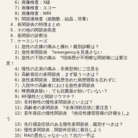
6）画像検査：X線
7）画像検査：エコー
8）画像検査：MRI
9）関節液検査（細胞数，結晶，培養）
4．各関節炎の特徴まとめ
5．その他の関節炎疾患
6．各関節の診察法
7．ケースシリーズ
1）急性の左膝の痛みと腫れ！鑑別診断は？
2）急性単関節炎 ?emergencyを見逃さない
3）急性の下肢の痛み ?現病歴が不明瞭な関節痛には要注
意！
4）慢性の左肩の痛み，非典型例にご注意を
5）高齢発症の多関節炎，まず疑うべきは？
6）急性多関節炎，渡航歴含めた病歴聴取を忘れずに
7）入院中の高齢者における急性多関節炎
8）蜂窩織炎疑い，でも抗菌薬が効いていない？
9）RF陽性だと関節リウマチ？
10）非対称性の慢性多関節炎といえば？
11）高齢者の多関節炎 ?全身消耗症状に要注意！
12）若年発症の慢性関節炎 ?炎症性腰背部痛の評価をしよ
う
13）先行感染症状のある慢性多関節炎，鑑別すべきは？
14）慢性多関節炎，関節外症状に着目しよう
15）RAの悪化じゃなかった？次の一手は