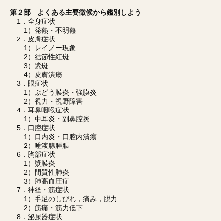
第２部 よくある主要徴候から鑑別しよう
1．全身症状
1）発熱・不明熱
2．皮膚症状
1）レイノー現象
2）結節性紅斑
3）紫斑
4）皮膚潰瘍
3．眼症状
1）ぶどう膜炎・強膜炎
2）視力・視野障害
4．耳鼻咽喉症状
1）中耳炎・副鼻腔炎
5．口腔症状
1）口内炎・口腔内潰瘍
2）唾液腺腫脹
6．胸部症状
1）漿膜炎
2）間質性肺炎
3）肺高血圧症
7．神経・筋症状
1）手足のしびれ，痛み，脱力
2）筋痛・筋力低下
8．泌尿器症状