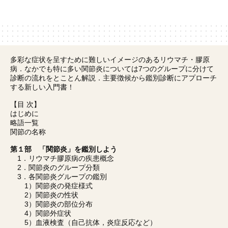
多彩な症状を呈すために難しいイメージのあるリウマチ・膠原
病．なかでも特に多い関節炎については7つのグループに分けて
診断の流れをとことん解説．主要徴候から鑑別診断にアプローチ
する新しい入門書！
【目 次】
はじめに
略語一覧
関節の名称
第１部 「関節炎」を鑑別しよう
1．リウマチ膠原病の疾患概念
2．関節炎のグループ分類
3．各関節炎グループの鑑別
1）関節炎の発症様式
2）関節炎の性状
3）関節炎の部位分布
4）関節外症状
5）血液検査（自己抗体，炎症反応など）