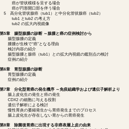
癌が管状模様を呈する場合
癌が円形開口部を伴う場合
5 高分化管状腺癌（tub1）と中分化管状腺癌（tub2）
tub1 とtub2 の考え方
tub2 の拡大内視鏡像
第5章 腸型腺腫の診断 ～腺腫と癌の症例検討から
腸型腺腫の定義
腫腫が生検で“癌”となる理由
検討内容の紹介
腸型腺腫と腺癌（tub1）との拡大内視鏡の鑑別点の検討
症例の紹介
第6章 胃型腺腫の診断
胃型腺腫の定義
症例の紹介
第7章 分化型胃癌の発生機序 ～免疫組織学および遺伝子解析より
腸上皮化生の発生と癌の発生
CDX2 の細胞に与える役割
遺伝子解析による検討
慢性胃炎の萎縮発生から胃癌発生までのプロセス
腸上皮化生が存在しない胃からの胃癌発生
第8章 除菌後胃癌に出現する非癌表層上皮の由来