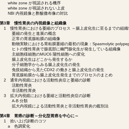
white zone が視認される機序
white zone が視認されない上皮
NBI 内視鏡像と酢酸撒布像の対比
第3章 慢性胃炎の内視鏡像と組織像
1 慢性胃炎における萎縮のプロセス ～腸上皮化生に至るまでの組織
萎縮の発生と進展の概念
正常の胃底腺粘膜の組織像
動物実験における胃粘膜萎縮の最初の現象：Spasmolytic polypeptide-ex
ヒトの慢性胃炎で腺底部に幽門腺化生が発生している組織像
主細胞様細胞のMUC6 陽性細胞への変化
腸上皮化生はどこから発生するか
分子細胞学からみる腸上皮化生の発生
免疫組織から見たCDX2 の働きと腸上皮化生の発生
胃底腺粘膜から腸上皮化生発生までのプロセスのまとめ
2 通常内視鏡における活動性炎症と萎縮の診断
活動性胃炎
非活動性胃炎
3 拡大内視鏡における萎縮と活動性炎症の診断
A-B 分類
拡大内視鏡による活動性胃炎と非活動性胃炎の鑑別法
第4章 胃癌の診断～分化型胃癌を中心に～
1 拾い上げ診断のコツ
a 色調変化