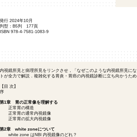
発行 2024年10月
判型：B5判 177頁
ISBN 978-4-7581-1083-9
内視鏡所見と病理所見をリンクさせ，「なぜこのような内視鏡所見にな
トが全力で解説．複雑化する胃炎・胃癌の内視鏡診断に立ち向かうため
【目 次】
序
第1章 胃の正常像を理解する
正常胃の構造
正常胃の通常内視鏡像
正常胃の拡大内視鏡像
第2章 white zoneについて
white zone はNBI 内視鏡像のどれ？