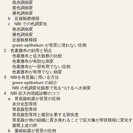
発赤調病変
黄色調病変
褪色調病変
b 近接観察模様
c NBI での色調変化
発赤調病変
褪色調病変
近接観察模様
green epithelium が背景に現れない症例
2 色素撒布の効用と弱点
色素撒布と拡大観察の比較
色素撒布が有効な病変
色素撒布が一部有用でない症例
色素撒布が有用でない病変
3 NBIを有意義に用いる方法
green epithelium の紹介
NBI の色調変化観察で気をつけるべき病変
4 NBI 拡大内視鏡診断のコツ
a 胃底腺粘膜が背景の症例
未分化型胃癌
胃底腺型胃癌
胃底腺型胃癌と鑑別を要する胃疾患
胃底腺が他の組織に置き換わることで拡大像が管状模様に変化す
腺窩上皮の癌
b 萎縮粘膜が背景の症例