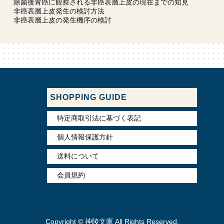
除菌後胃癌に観察される非癌表層上皮の現在までの知見
非癌表層上皮発生の検討方法
非癌表層上皮の発生機序の検討
SHOPPING GUIDE
特定商取引法に基づく表記
個人情報保護方針
送料について
会員規約
Copyright © 神陵文庫 All Rights Reserved.