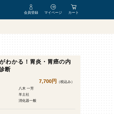
会員登録
マイページ
カート
がわかる！胃炎・胃癌の内
診断
7,700円
（税込み）
八木 一芳
羊土社
消化器一般