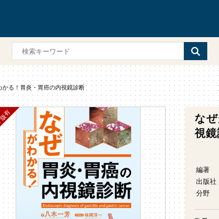
わかる！胃炎・胃癌の内視鏡診断
なぜ
視鏡
編著
出版社
分野