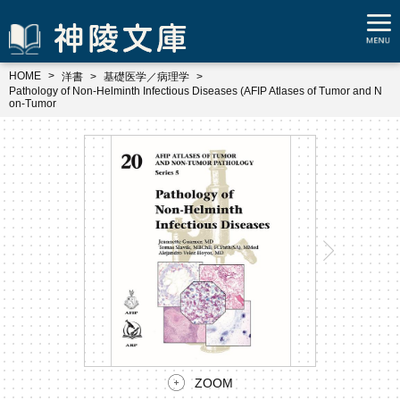
HOME
洋書
基礎医学／病理学
Pathology of Non-Helminth Infectious Diseases (AFIP Atlases of Tumor and N
on-Tumor
ZOOM