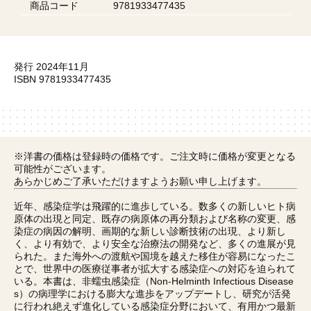
商品コード
9781933477435
発行 2024年11月
ISBN 9781933477435
※洋書の価格は登録時の価格です。ご注文時に価格が変更となる
可能性がございます。
あらかじめご了承いただけますようお願い申し上げます。
近年、感染症学は飛躍的に進歩している。数多くの新しいヒト病
原体の出現と同定、既存の病原体の再分類および名称の変更、感
染症の病因の解明、画期的な新しい診断技術の出現、より新し
く、より有効で、より安全な治療法の開発など、多くの進展が見
られた。また海外への渡航や国境を越えた移住が容易になったこ
とで、世界中の医療従事者が拡大する感染症への対応を迫られて
いる。本書は、非蠕虫感染症（Non-Helminth Infectious Disease
s）の病理学における膨大な進歩をアップデートし、研究が活発
に行われ絶えず進化している感染症分野において、有用かつ最新