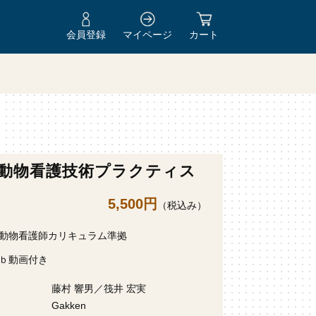
会員登録
マイページ
カート
動物看護技術プラクティス
5,500円
（税込み）
動物看護師カリキュラム準拠
ｂ動画付き
藤村 響男／筏井 宏実
Gakken