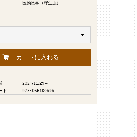
医動物学（寄生虫）
カートに入れる
間
2024/11/29～
ード
9784055100595