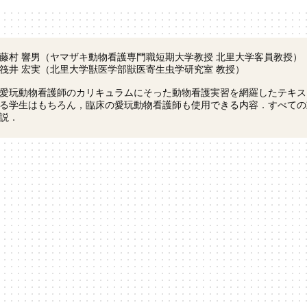
藤村 響男（ヤマザキ動物看護専門職短期大学教授 北里大学客員教授）
筏井 宏実（北里大学獣医学部獣医寄生虫学研究室 教授）
愛玩動物看護師のカリキュラムにそった動物看護実習を網羅したテキス
る学生はもちろん，臨床の愛玩動物看護師も使用できる内容．すべての
説．