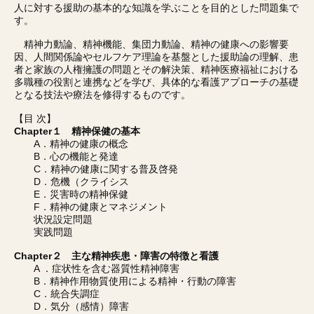
人に対する援助の基本的な知識を学ぶことを目的とした問題集で
す。
精神力動論、精神機能、集団力動論、精神の健康への影響要
因、人間関係論やセルフケア理論を基盤とした援助論の理解、患
者と家族の人権擁護の問題とその解決策、精神医療福祉における
多職種の役割と連携などを学び、具体的な看護アプローチの基礎
となる技法や療法を修得するものです。
【目 次】
Chapter１ 精神保健の基本
A．精神の健康の概念
B．心の機能と発達
C．精神の健康に関する普及啓発
D．危機（クライシス
E．災害時の精神保健
F．精神の健康とマネジメント
状況設定問題
実践問題
Chapter２ 主な精神疾患・障害の特徴と看護
A ．症状性を含む器質性精神障害
B．精神作用物質使用による精神・行動の障害
C．統合失調症
D．気分（感情）障害