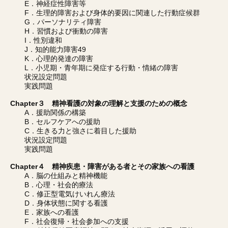
E．神経症性障害等
F．生理的障害および身体的要因に関連した行動症候群
G．パーソナリティ障害
H．習慣および衝動の障害
I．性別違和
J．知的能力障害49
K．心理的発達の障害
L．小児期・青年期に発症する行動・情緒の障害
状況設定問題
実践問題
Chapter３ 精神看護の対象の理解と支援のための概念
A．援助関係の構築
B．セルフケアへの援助
C．生きる力と強さに着目した援助
状況設定問題
実践問題
Chapter４ 精神疾患・障害がある者とその家族への看護
A．脳の仕組みと精神機能
B．心理・社会的療法
C．修正型電気けいれん療法
D．身体状態に関する看護
E．家族への看護
F．社会復帰・社会参加への支援