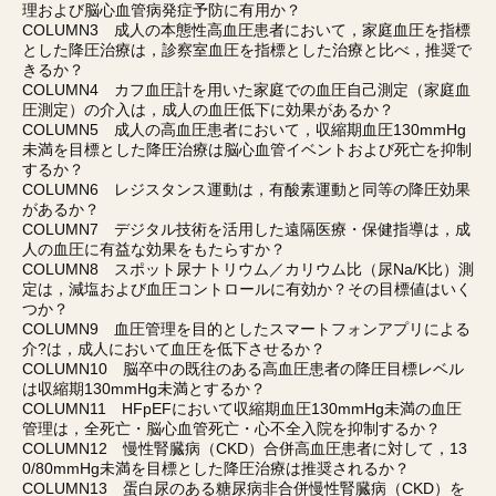
理および脳心血管病発症予防に有用か？
COLUMN3 成人の本態性高血圧患者において，家庭血圧を指標
とした降圧治療は，診察室血圧を指標とした治療と比べ，推奨で
きるか？
COLUMN4 カフ血圧計を用いた家庭での血圧自己測定（家庭血
圧測定）の介入は，成人の血圧低下に効果があるか？
COLUMN5 成人の高血圧患者において，収縮期血圧130mmHg
未満を目標とした降圧治療は脳心血管イベントおよび死亡を抑制
するか？
COLUMN6 レジスタンス運動は，有酸素運動と同等の降圧効果
があるか？
COLUMN7 デジタル技術を活用した遠隔医療・保健指導は，成
人の血圧に有益な効果をもたらすか？
COLUMN8 スポット尿ナトリウム／カリウム比（尿Na/K比）測
定は，減塩および血圧コントロールに有効か？その目標値はいく
つか？
COLUMN9 血圧管理を目的としたスマートフォンアプリによる
介?は，成人において血圧を低下させるか？
COLUMN10 脳卒中の既往のある高血圧患者の降圧目標レベル
は収縮期130mmHg未満とするか？
COLUMN11 HFpEFにおいて収縮期血圧130mmHg未満の血圧
管理は，全死亡・脳心血管死亡・心不全入院を抑制するか？
COLUMN12 慢性腎臓病（CKD）合併高血圧患者に対して，13
0/80mmHg未満を目標とした降圧治療は推奨されるか？
COLUMN13 蛋白尿のある糖尿病非合併慢性腎臓病（CKD）を