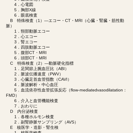
4．心電図
5．胸部X線
6．眼底検査
B 特殊検査（1）―エコー・CT・MRI（心臓・腎臓・筋性動
脈）
1．頸部動脈エコー
2．心エコー
3．腎エコー
4．四肢動脈エコー
5．腹部CT・MRI
6．頭部CT・MRI
C 特殊検査（2）―動脈硬化指標
1．足関節上腕血圧比（ABI）
2．脈波伝播速度（PWV）
3．心臓足首血管指数（CAVI）
4．脈波解析・中心血圧
5．血流依存性血管拡張反応（flow-mediatedvasodilatation：
FMD）
6．介入と血管機能検査
7．おわりに
D 内分泌検査
1．各種ホルモン検査
2．副腎静脈サンプリング（AVS）
E 核医学・造影・腎生検
1．核医学検査