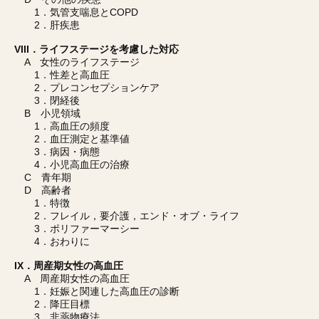
1．気管支喘息とCOPD
2．肝疾患
VIII．ライフステージを考慮した対応
A 女性のライフステージ
1．性差と高血圧
2．プレコンセプションケア
3．閉経後
B 小児領域
1．高血圧の頻度
2．血圧測定と基準値
3．病因・病態
4．小児高血圧の治療
C 青年期
D 高齢者
1．特徴
2．フレイル，要介護，エンド・オブ・ライフ
3．ポリファーマーシー
4．おわりに
IX．周産期女性の高血圧
A 周産期女性の高血圧
1．妊娠と関連した高血圧の診断
2．降圧目標
3．非薬物療法