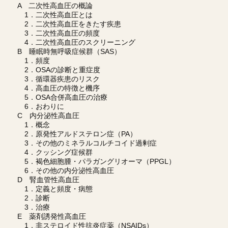
A 二次性高血圧の概論
1．二次性高血圧とは
2．二次性高血圧をきたす疾患
3．二次性高血圧の頻度
4．二次性高血圧のスクリーニング
B 睡眠時無呼吸症候群（SAS）
1．頻度
2．OSAの診断と重症度
3．循環器疾患のリスク
4．高血圧の特徴と機序
5．OSA合併高血圧の治療
6．おわりに
C 内分泌性高血圧
1．概念
2．原発性アルドステロン症（PA）
3．その他のミネラルコルチコイド過剰症
4．クッシング症候群
5．褐色細胞腫・パラガングリオーマ（PPGL）
6．その他の内分泌性高血圧
D 腎血管性高血圧
1．定義と頻度・病態
2．診断
3．治療
E 薬剤誘発性高血圧
1．非ステロイド性抗炎症薬（NSAIDs）