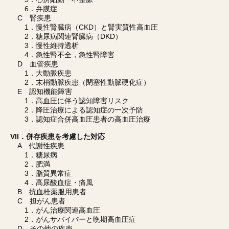
6．弁膜症
C 腎疾患
1．慢性腎臓病（CKD）と腎実質性高血圧
2．糖尿病関連腎臓病（DKD）
3．慢性維持透析
4．急性腎不全，急性腎障害
D 血管疾患
1．大動脈疾患
2．末梢動脈疾患（閉塞性動脈硬化症）
E 認知機能障害
1．高血圧に伴う認知障害リスク
2．降圧治療による認知症の一次予防
3．認知症合併高血圧患者の高血圧治療
VII．併存疾患を考慮した対応
A 代謝性疾患
1．糖尿病
2．肥満
3．脂質異常症
4．高尿酸血症・痛風
B 抗血栓薬服用患者
C 担がん患者
1．がん治療関連高血圧
2．がんサバイバーと晩期高血圧症
D その他の疾患