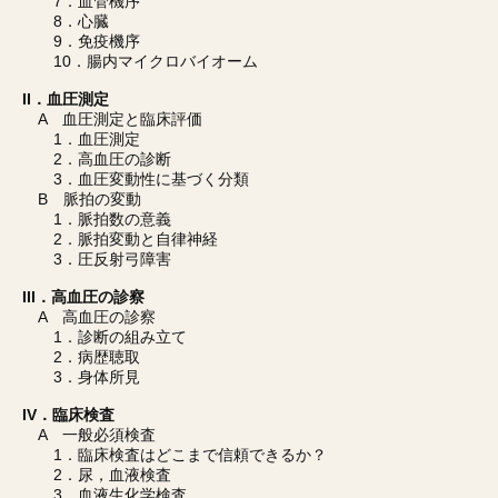
7．血管機序
8．心臓
9．免疫機序
10．腸内マイクロバイオーム
II．血圧測定
A 血圧測定と臨床評価
1．血圧測定
2．高血圧の診断
3．血圧変動性に基づく分類
B 脈拍の変動
1．脈拍数の意義
2．脈拍変動と自律神経
3．圧反射弓障害
III．高血圧の診察
A 高血圧の診察
1．診断の組み立て
2．病歴聴取
3．身体所見
IV．臨床検査
A 一般必須検査
1．臨床検査はどこまで信頼できるか？
2．尿，血液検査
3．血液生化学検査