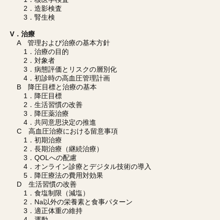
2．造影検査
3．腎生検
V．治療
A 管理および治療の基本方針
1．治療の目的
2．対象者
3．病態評価とリスクの層別化
4．初診時の高血圧管理計画
B 降圧目標と治療の基本
1．降圧目標
2．生活習慣の改善
3．降圧薬治療
4．共同意思決定の推進
C 高血圧治療における留意事項
1．初期治療
2．長期治療（継続治療）
3．QOLへの配慮
4．オンライン診療とデジタル技術の導入
5．降圧療法の費用対効果
D 生活習慣の改善
1．食塩制限（減塩）
2．Na以外の栄養素と食事パターン
3．適正体重の維持
4．運動