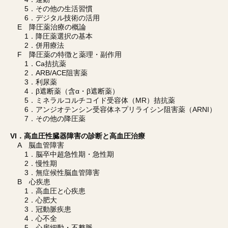
5．その他の生活習慣
6．デジタル技術の活用
E 降圧薬治療の概論
1．降圧薬選択の基本
2．併用療法
F 降圧薬の特徴と薬理・副作用
1．Ca拮抗薬
2．ARB/ACE阻害薬
3．利尿薬
4．β遮断薬（含α・β遮断薬）
5．ミネラルコルチコイド受容体（MR）拮抗薬
6．アンジオテンシン受容体ネプリライシン阻害薬（ARNI）
7．その他の降圧薬
VI．高血圧性臓器障害の診断と高血圧治療
A 脳血管障害
1．脳卒中超急性期・急性期
2．慢性期
3．無症候性脳血管障害
B 心疾患
1．高血圧と心疾患
2．心肥大
3．冠動脈疾患
4．心不全
5．心房細動・不整脈