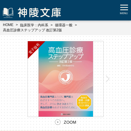
HOME
臨床医学：内科系
循環器一般
高血圧診療ステップアップ 改訂第2版
ZOOM