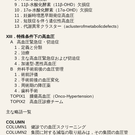
9．11β-水酸化酵素（11β-OHD）欠損症
10．17α-水酸化酵素（17α-OHD）欠損症
11．妊娠時増悪早期発症高血圧
12．短肢症を伴う遺伝性高血圧
13．代謝異常クラスター（aclusterofmetabolicdefects）
XIII．特殊条件下の高血圧
A 高血圧緊急症・切迫症
1．定義と分類
2．治療
3．主な高血圧緊急症および切迫症
4．加速型-悪性高血圧
B 外科手術前後の血圧管理
1．術前評価
2．手術前後の血圧変化
3．周術期の降圧薬
4．歯科手術
TOPIX1 腫瘍高血圧（Onco-Hypertension）
TOPIX2 高血圧診療チーム
主な略語一覧
COLUMN
COLUMN1 健診での血圧スクリーニング
COLUMN2 集団に対する減塩の取り組みは，その集団の血圧管