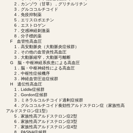
2．カンゾウ（甘草），グリチルリチン
3．グルココルチコイド
4．免疫抑制薬
5．エリスロポエチン
6．エストロゲン
7．交感神経刺激薬
8．分子標的薬
F 血管性高血圧
1．高安動脈炎（大動脈炎症候群）
2．その他の血管炎性高血圧
3．大動脈縮窄，大動脈弓離断
G 脳・中枢神経系疾患による高血圧
1．脳・中枢神経性による高血圧
2．中枢性症候機序
3．神経血管圧迫症候群
H 遺伝性高血圧
1．Liddle症候群
2．Gordon症候群
3．ミネラルコルチコイド過剰症候群
4．グルココルチコイド奏効性アルドステロン症（家族性高
アルドステロン症1型）
5．家族性高アルドステロン症2型
6．家族性高アルドステロン症3型
7．家族性高アルドステロン症4型
8．PASNA症候群