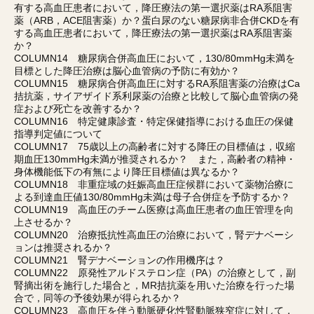
有する高血圧患者において，降圧療法の第一選択薬はRA系阻害
薬（ARB，ACE阻害薬）か？蛋白尿のない糖尿病非合併CKDを有
する高血圧患者において，降圧療法の第一選択薬はRA系阻害薬
か？
COLUMN14 糖尿病合併高血圧において，130/80mmHg未満を
目標とした降圧治療は脳心血管病の予防に有効か？
COLUMN15 糖尿病合併高血圧に対するRA系阻害薬の治療はCa
拮抗薬，サイアザイド系利尿薬の治療と比較して脳心血管病の発
症および死亡を改善するか？
COLUMN16 特定健康診査・特定保健指導における血圧の保健
指導判定値について
COLUMN17 75歳以上の高齢者に対する降圧の目標値は，収縮
期血圧130mmHg未満が推奨されるか？ また，高齢者の精神・
身体機能低下の有無により降圧目標値は異なるか？
COLUMN18 非重症域の妊娠高血圧症候群において薬物治療に
よる到達血圧値130/80mmHg未満は母子合併症を予防するか？
COLUMN19 高血圧のチーム医療は高血圧患者の血圧管理を向
上させるか？
COLUMN20 治療抵抗性高血圧の治療において，腎デナベーシ
ョンは推奨されるか？
COLUMN21 腎デナベーションの作用機序は？
COLUMN22 原発性アルドステロン症（PA）の治療として，副
腎摘出術を施行した場合と，MR拮抗薬を用いた治療を行った場
合で，同等の予後効果が得られるか？
COLUMN23 高血圧を伴う動脈硬化性腎動脈狭窄症に対して，