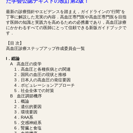
た学会公認テキストの改訂第2版！
最新の診療指針やエビデンスを踏まえ，ガイドラインの“行間”を
丁寧に解説した充実の内容．高血圧専門医や高血圧専門医を目指
す医師の知識と実践力を高めるための必携書であり，高血圧診療
にかかわるすべての医師にとって信頼できる新版ガイドブックで
す．
【目 次】
高血圧診療ステップアップ作成委員会一覧
I．総論
A 高血圧の疫学
1．高血圧と各種疾病との関連
2．国民の血圧の現状と推移
3．日本人の高血圧の発症要因
4．ポピュレーションアプローチ
5．社会全体での対策
B 血圧調節機序
1．概論
2．遺伝的要因
3．環境要因
4．RAA系
5．交感神経系
6．腎臓と食塩