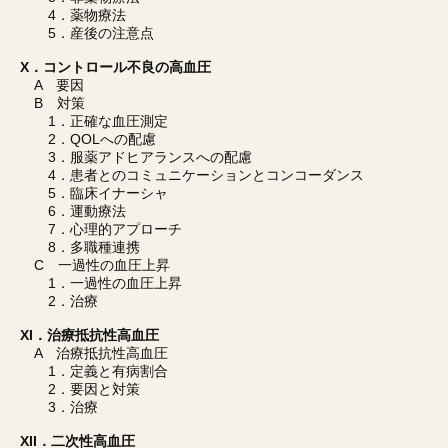
4．薬物療法
5．産後の注意点
X．コントロール不良の高血圧
A 要因
B 対策
1．正確な血圧測定
2．QOLへの配慮
3．服薬アドヒアランスへの配慮
4．患者とのコミュニケーションとコンコーダンス
5．臨床イナーシャ
6．運動療法
7．心理的アプローチ
8．多職種連携
C 一過性の血圧上昇
1．一過性の血圧上昇
2．治療
XI．治療抵抗性高血圧
A 治療抵抗性高血圧
1．定義と有病割合
2．要因と対策
3．治療
XII．二次性高血圧