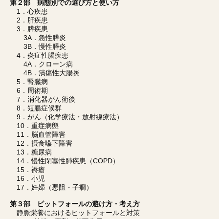
第２部 病態別での選び方と使い方
1．心疾患
2．肝疾患
3．膵疾患
3A．急性膵炎
3B．慢性膵炎
4．炎症性腸疾患
4A．クローン病
4B．潰瘍性大腸炎
5．腎臓病
6．周術期
7．消化器がん術後
8．短腸症候群
9．がん（化学療法・放射線療法）
10．重症病態
11．脳血管障害
12．摂食嚥下障害
13．糖尿病
14．慢性閉塞性肺疾患（COPD）
15．褥瘡
16．小児
17．妊婦（悪阻・子癇）
第３部 ピットフォールの避け方・考え方
静脈栄養におけるピットフォールと対策