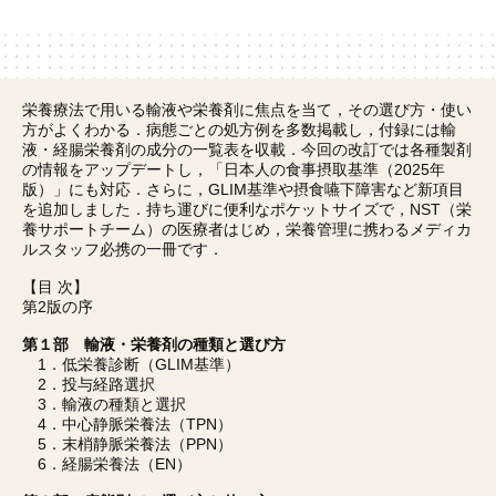
栄養療法で用いる輸液や栄養剤に焦点を当て，その選び方・使い
方がよくわかる．病態ごとの処方例を多数掲載し，付録には輸
液・経腸栄養剤の成分の一覧表を収載．今回の改訂では各種製剤
の情報をアップデートし，「日本人の食事摂取基準（2025年
版）」にも対応．さらに，GLIM基準や摂食嚥下障害など新項目
を追加しました．持ち運びに便利なポケットサイズで，NST（栄
養サポートチーム）の医療者はじめ，栄養管理に携わるメディカ
ルスタッフ必携の一冊です．
【目 次】
第2版の序
第１部 輸液・栄養剤の種類と選び方
1．低栄養診断（GLIM基準）
2．投与経路選択
3．輸液の種類と選択
4．中心静脈栄養法（TPN）
5．末梢静脈栄養法（PPN）
6．経腸栄養法（EN）