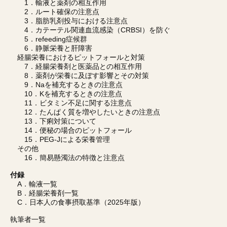
1．輸液と薬剤の相互作用
2．ルート確保の注意点
3．脂肪乳剤投与における注意点
4．カテーテル関連血流感染（CRBSI）を防ぐ
5．refeeding症候群
6．静脈栄養と肝障害
経腸栄養におけるピットフォールと対策
7．経腸栄養剤と医薬品との相互作用
8．薬剤が栄養に及ぼす影響とその対策
9．Naを補充するときの注意点
10．Kを補充するときの注意点
11．ビタミン不足に関する注意点
12．たんぱく質を増やしたいときの注意点
13．下痢対策について
14．便秘の場合のピットフォール
15．PEG-Jによる栄養管理
その他
16．簡易懸濁法の特徴と注意点
付録
A．輸液一覧
B．経腸栄養剤一覧
C．日本人の食事摂取基準（2025年版）
執筆者一覧