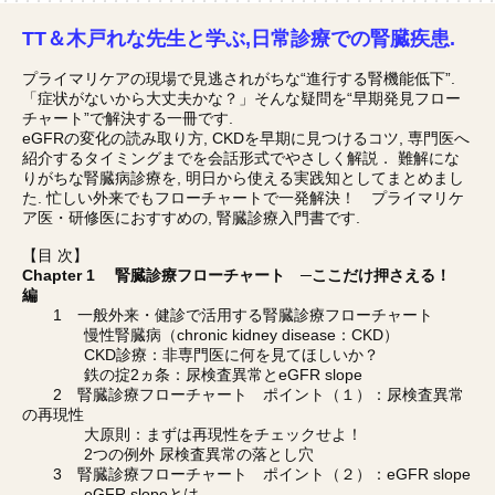
TT＆木戸れな先生と学ぶ,日常診療での腎臓疾患.
プライマリケアの現場で見逃されがちな“進行する腎機能低下”.
「症状がないから大丈夫かな？」そんな疑問を“早期発見フロー
チャート”で解決する一冊です.
eGFRの変化の読み取り方, CKDを早期に見つけるコツ, 専門医へ
紹介するタイミングまでを会話形式でやさしく解説． 難解にな
りがちな腎臓病診療を, 明日から使える実践知としてまとめまし
た. 忙しい外来でもフローチャートで一発解決！ プライマリケ
ア医・研修医におすすめの, 腎臓診療入門書です.
【目 次】
Chapter 1 腎臓診療フローチャート ─ここだけ押さえる！
編
1 一般外来・健診で活用する腎臓診療フローチャート
慢性腎臓病（chronic kidney disease：CKD）
CKD診療：非専門医に何を見てほしいか？
鉄の掟2ヵ条：尿検査異常とeGFR slope
2 腎臓診療フローチャート ポイント（１）：尿検査異常
の再現性
大原則：まずは再現性をチェックせよ！
2つの例外 尿検査異常の落とし穴
3 腎臓診療フローチャート ポイント（２）：eGFR slope
eGFR slopeとは