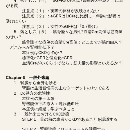
4 落とし穴（４） eGFRの注意点?腎障害の見落としに繋
がる罠
注意点（１）：実際の体格が反映されない
注意点（２）：eGFRは1/Creに比例し，年齢の影響は
受けにくい
注意点（３）：女性のeGFRは『0.7掛け』
5 落とし穴（５） 筋骨隆々な男性?血清Cre高値は筋肉量
のせい？
筋骨隆々な症例の血清Cre高値：どこまでが筋肉由来？
どこからが腎機能低下？
本症例はCKDなのか？
標準化eGFRと個別化eGFR
血清Creがいくらまでなら，筋肉量の影響といえるか？
Chapter 6 一般外来編
1 腎臓から全身を診る
腎臓は生活習慣病の主なターゲットの1つである
2 Do処方の危険性
本症例の第一印象
腎機能低下の原因：隠れ低血圧
本症例の経過，学ぶべきこと
3 一般外来におけるCKD診療
STEP 1：目の前の患者がCKDであることを認識する
STEP 2：腎臓診療フローチャートを活用する