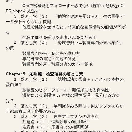
逃す
Creで腎機能をフォローすべきでない理由?：急峻なeG
FR slopeを見逃す
3 落とし穴（３） 「他院で健診を受けると，生の画像デ
ータがわからない」問題
他院で健診を受けると，将来的な画像情報の価値が下が
る
他院で健診を受ける患者さんを見たら？
4 落とし穴（４） 「腎疾患疑い→腎臓専門外来へ紹介」
の罠
腎臓専門外来：紹介先の選び方
専門外来の選定：問題の答え
腎臓専門外来：腎臓分野のカバー領域
Chapter 5 応用編：検査項目の落とし穴
1 落とし穴（１） 「試験紙法で蛋白＋」これって本物の
蛋白尿？
尿検査のピットフォール：濃縮尿による偽陽性
濃縮による偽陽性 vs 本物の陽性所見：見分ける方法
は？
2 落とし穴（２） 早朝尿をみる際は，尿カップをあらか
じめ患者に渡す必要がある
3 落とし穴（３） 尿中アルブミンの注意点
注意点（１）：保険診療の適用条件
注意点（２）：尿蛋白との相関関係