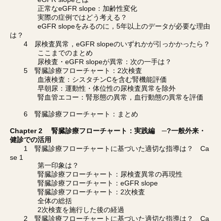
正常なeGFR slope：加齢性変化
実際の症例ではどう考える？
eGFR slopeをみるのに，5年以上のデータが必要な理由
は？
4 尿検査異常，eGFR slopeのいずれかが引っかかったら？
ここまでのまとめ
尿検査・eGFR slopeが異常：次の一手は？
5 腎臓診療フローチャート：2次検査
血液検査：シスタチンCを含む腎機能評価
早朝尿：運動性・体位性の尿検査異常を除外
腎血管エコー：腎形態の異常，血行動態の異常を評価
6 腎臓診療フローチャート：まとめ
Chapter 2 腎臓診療フローチャート：実践編 ─?一般外来・
健診での活用
1 腎臓診療フローチャートに基づいた適切な指導は？ Ca
se 1
第一印象は？
腎臓診療フローチャート：尿検査異常の再現性
腎臓診療フローチャート：eGFR slope
腎臓診療フローチャート：2次検査
全体の総括
2次検査を施行した後の経過
2 腎臓診療フローチャートに基づいた適切な指導は？ Ca