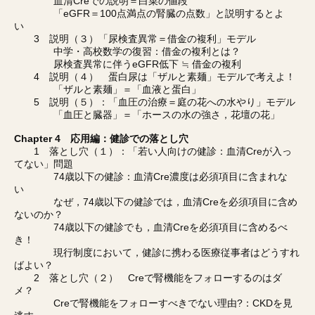
血清Creでの説明＝白菜の値段
「eGFR＝100点満点の腎臓の点数」と説明するとよ
い
3 説明（３）「尿検査異常＝借金の複利」モデル
中学・高校数学の復習：借金の複利とは？
尿検査異常に伴うeGFR低下 ≒ 借金の複利
4 説明（４） 蛋白尿は「ザルと素麺」モデルで考えよ！
「ザルと素麺」＝「血液と蛋白」
5 説明（５）：「血圧の治療＝庭の花への水やり」モデル
「血圧と臓器」＝「ホースの水の強さ，花壇の花」
Chapter 4 応用編：健診での落とし穴
1 落とし穴（１）：「若い人向けの健診：血清Creが入っ
てない」問題
74歳以下の健診：血清Cre濃度は必須項目に含まれな
い
なぜ，74歳以下の健診では，血清Creを必須項目に含め
ないのか？
74歳以下の健診でも，血清Creを必須項目に含めるべ
き！
現行制度において，健診に携わる医療従事者はどうすれ
ばよい？
2 落とし穴（２） Creで腎機能をフォローするのはダ
メ？
Creで腎機能をフォローすべきでない理由?：CKDを見