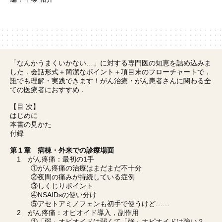
「なんかうまくいかない…」に対する専門医の知恵を詰め込みま
した．会話形式＋簡潔なポイント＋項目末のフローチャートで，
誰でも理解・実践できます！がん治療・がん患者さんに関わる全
ての医療者におすすめ．
【目 次】
はじめに
本書の見かた
付録
第１章 病棟・外来での診療場面
1 がん疼痛：最初の1手
①がん疼痛の治療はまだまだ不十分
②夜間の痛みが持続している症例
③しくじりポイント
④NSAIDsの使い分け
⑤アセトアミノフェンも初手で使うけど……
2 がん疼痛：オピオイド導入，副作用
①「弱」オピオイドは弱くて「強」オピオイドは強い？