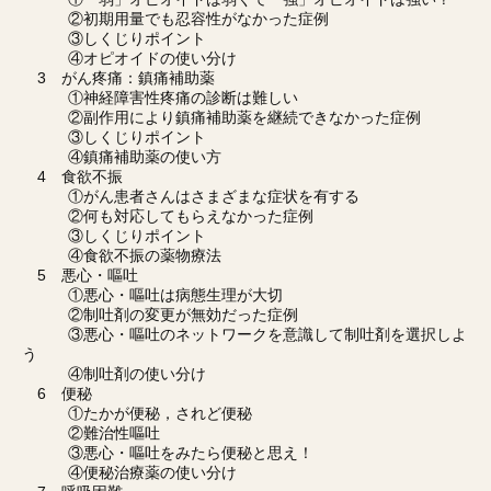
②初期用量でも忍容性がなかった症例
③しくじりポイント
④オピオイドの使い分け
3 がん疼痛：鎮痛補助薬
①神経障害性疼痛の診断は難しい
②副作用により鎮痛補助薬を継続できなかった症例
③しくじりポイント
④鎮痛補助薬の使い方
4 食欲不振
①がん患者さんはさまざまな症状を有する
②何も対応してもらえなかった症例
③しくじりポイント
④食欲不振の薬物療法
5 悪心・嘔吐
①悪心・嘔吐は病態生理が大切
②制吐剤の変更が無効だった症例
③悪心・嘔吐のネットワークを意識して制吐剤を選択しよ
う
④制吐剤の使い分け
6 便秘
①たかが便秘，されど便秘
②難治性嘔吐
③悪心・嘔吐をみたら便秘と思え！
④便秘治療薬の使い分け