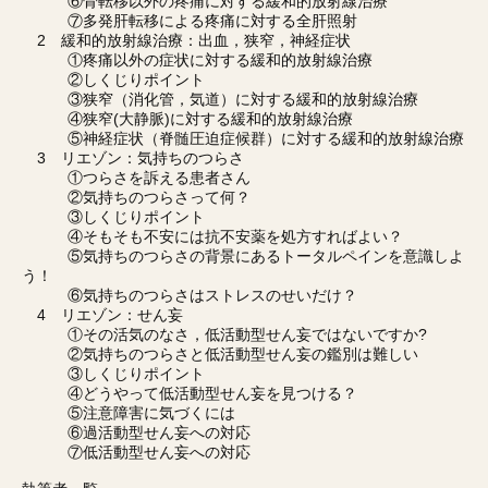
⑥骨転移以外の疼痛に対する緩和的放射線治療
⑦多発肝転移による疼痛に対する全肝照射
2 緩和的放射線治療：出血，狭窄，神経症状
①疼痛以外の症状に対する緩和的放射線治療
②しくじりポイント
③狭窄（消化管，気道）に対する緩和的放射線治療
④狭窄(大静脈)に対する緩和的放射線治療
⑤神経症状（脊髄圧迫症候群）に対する緩和的放射線治療
3 リエゾン：気持ちのつらさ
①つらさを訴える患者さん
②気持ちのつらさって何？
③しくじりポイント
④そもそも不安には抗不安薬を処方すればよい？
⑤気持ちのつらさの背景にあるトータルペインを意識しよ
う！
⑥気持ちのつらさはストレスのせいだけ？
4 リエゾン：せん妄
①その活気のなさ，低活動型せん妄ではないですか?
②気持ちのつらさと低活動型せん妄の鑑別は難しい
③しくじりポイント
④どうやって低活動型せん妄を見つける？
⑤注意障害に気づくには
⑥過活動型せん妄への対応
⑦低活動型せん妄への対応