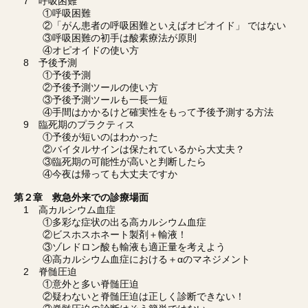
7 呼吸困難
①呼吸困難
②「がん患者の呼吸困難といえばオピオイド」 ではない
③呼吸困難の初手は酸素療法が原則
④オピオイドの使い方
8 予後予測
①予後予測
②予後予測ツールの使い方
③予後予測ツールも一長一短
④手間はかかるけど確実性をもって予後予測する方法
9 臨死期のプラクティス
①予後が短いのはわかった
②バイタルサインは保たれているから大丈夫？
③臨死期の可能性が高いと判断したら
④今夜は帰っても大丈夫ですか
第２章 救急外来での診療場面
1 高カルシウム血症
①多彩な症状の出る高カルシウム血症
②ビスホスホネート製剤＋輸液！
③ゾレドロン酸も輸液も適正量を考えよう
④高カルシウム血症における＋αのマネジメント
2 脊髄圧迫
①意外と多い脊髄圧迫
②疑わないと脊髄圧迫は正しく診断できない！