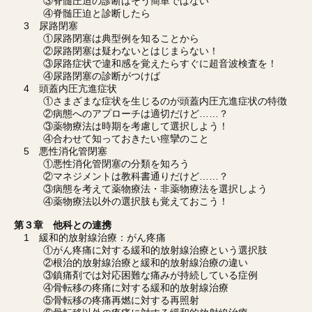
③脊髄圧迫の診断はそう簡単ではない
④脊髄圧迫と診断したら
3 尿路閉塞
①尿路閉塞は典型例を知ることから
②尿路閉塞は疑わないとはじまらない！
③尿路症状で違和感を覚えたらすぐに超音波検査を！
④尿路閉塞の診断がつけば
4 頭蓋内圧亢進症状
①さまざまな症状を生じるのが頭蓋内圧亢進症状の特徴
②病態へのアプローチは適切だけど……？
③薬物療法は時期を考慮して選択しよう！
④合わせて知っておきたい痙攣のこと
5 悪性消化管閉塞
①悪性消化管閉塞の分類を知ろう
②マネジメントは教科書通りだけど……？
③病態を考えて薬物療法・非薬物療法を選択しよう
④薬物療法以外の選択肢も覚えておこう！
第３章 他科との連携
1 緩和的放射線治療：がん疼痛
①がん疼痛に対する緩和的放射線治療という選択肢
②根治的放射線治療と緩和的放射線治療の違い
③鎮痛剤では対応困難な痛みが持続している症例
④骨転移の疼痛に対する緩和的放射線治療
⑤骨転移の疼痛再燃に対する再照射