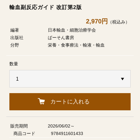
輸血副反応ガイド 改訂第2版
2,970円
（税込み）
編著
日本輸血・細胞治療学会
出版社
ぱーそん書房
分野
栄養・食事療法・輸液・輸血
数量
カートに入れる
販売期間
2026/06/02～
商品コード
9784911601433