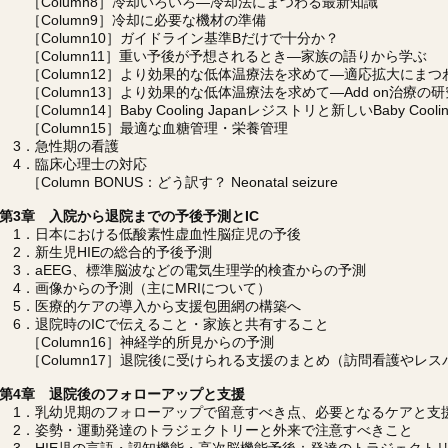
［Column8］冷却いろいろ―冷却法にまつわる最新知識
［Column9］冷却に必要な機材の準備
［Column10］ガイドライン基準Bだけで十分か？
［Column11］重い予後が予想されるとき―家族の語りから学ぶ
［Column12］より効果的な低体温療法を求めて―適応拡大にまつ
［Column13］より効果的な低体温療法を求めて―Add on治療の
［Column14］Baby Cooling Japanレジストリと新しいBaby Cooli
［Column15］最適な血糖管理・栄養管理
3．急性期の看護
4．臨床心理士の対応
［Column BONUS：どう訳す？ Neonatal seizure
第3章 入院から退院までの予後予測とIC
1．日本における低酸素性虚血性脳症児の予後
2．新生児HIEの総合的予後予測
3．aEEG、標準脳波などの電気生理学的検査からの予測
4．画像からの予測（主にMRIについて）
5．医療的ケアの導入から支援包囲網の構築へ
6．退院時のICで伝えること・家族と共有すること
［Column16］神経学的所見からの予測
［Column17］退院後に受けられる支援のまとめ（訪問看護やレス
第4章 退院後のフォローアップと支援
1．乳幼児期のフォローアップで留意すべき点、必要となるケアと支
2．姿勢・運動発達のトラジェクトリーと外来で注意すべきこと