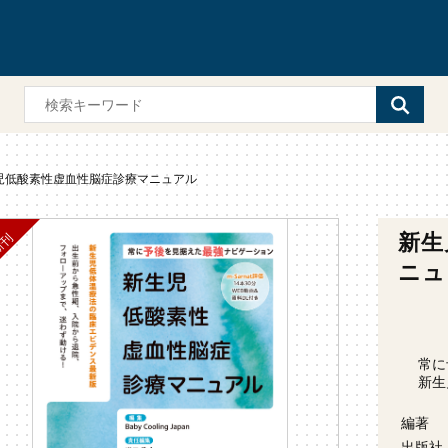
児低酸素性虚血性脳症診療マニュアル
新生
ニュ
常に
新生
編著
出版社