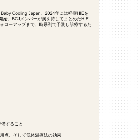
ooling Japan。2024年には軽症HIEを
開始。BCJメンバーが満を持してまとめたHIE
ォローアップまで、時系列で予測し診療するた
準備すること
作用点、そして低体温療法の効果