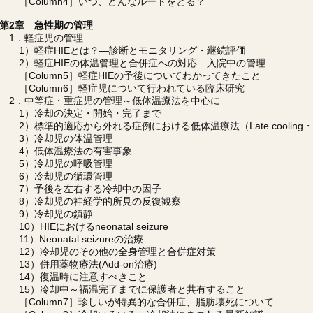
［Column4］いつ、どんなルートをとる？
第2章 急性期の管理
1．軽症児の管理
1）軽症HIEとは？―診断とモニタリング・継続評価
2）軽症HIEの体温管理と合併症への対応―入院中の管理
［Column5］軽症HIEの予後についてわかってきたこと
［Column6］軽症児について行われている臨床研究
2．中等症・重症児の管理～低体温療法を中心に
1）冷却の決定・開始・完了まで
2）標準的適応から外れる症例における低体温療法（Late cooling・
3）冷却児の体温管理
4）低体温療法の有害事象
5）冷却児の呼吸管理
6）冷却児の循環管理
7）予後を左右する冷却中の因子
8）冷却児の神経学的所見の反復観察
9）冷却児の鎮静
10）HIEにおけるneonatal seizure
11）Neonatal seizureの治療
12）冷却児のその他の全身管理と合併症対策
13）併用薬物療法(Add-on治療)
14）復温時に注意すべきこと
15）冷却中～福温完了までに保護者と共有すること
［Column7］珍しいが特異的な合併症、脂肪壊死について