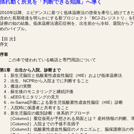
揺れ動く所見を「判断できる知識」へ導く
2010年以降、エビデンスに基づく低体温療法の啓発を牽引し続けてきたBaby C
含めた長期発達を明らかにする新プロジェクト「BCJ-2レジストリ」を
診療の知の結集。低体温療法適応症例を、出生前から冷却、退院からフ
めのバイブル。
【目 次】
序文
序章
この本で使われている略語と専門用語について
第1章 出生から入院、診断まで
1．新生児脳症と低酸素性虚血性脳症（HIE）および低体温療法
2．出生、NCPRから入院までに判断すること
3．搬送の実際
4．蘇生後のモニタリングと継続評価
5．aEEGモニタリングの見方
6．m-Sarnat評価による新生児低酸素性虚血性脳症（HIE）診断
7．入院時に保護者と共有すること
8．新生児脳症の鑑別診断：体系的アプローチ
［Column1］重症仮死が予想される局面とは？ 産科情報の判断、
［Column2］入院までの予後不良因子
［Column3］低酸素性虚血性脳症のメカニズムと、脳保護療法の