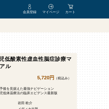
会員登録
マイページ
カート
児低酸素性虚血性脳症診療マ
アル
5,720円
（税込み）
予後を見据えた最強ナビゲーション
児低体温療法の臨床エビデンス最新版
岩田 欧介
メディカ出版