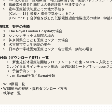
3．HIE児の言語・認知機能・高次脳機能予後：発達のトラジェクト
4．低酸素性虚血性脳症児の発達評価と発達支援介入
5．産科医療補償制度とその他の手続き
［Column18］栄養と成長で気をつけること
［Column19］合併症を残した低酸素性虚血性脳症児の就学・学齢
第5章 管理の実際
1．The Royal London Hospitalの場合
2．シンシナティ小児病院の場合
3．神奈川県立こども医療センターの場合
4．名古屋市立大学病院の場合
5．日本赤十字社愛知医療センター名古屋第一病院の場合
付録（ダウンロード資料）一覧
1．新生児低体温療法開始フローチャート：出生～NCPR～入院ま
2．バイタルサインチェック用紙 経過記録シート／Thompsonス
3．予後予測シート
4．m-Sarnat評価／Sarnat分類
・WEB動画一覧
・WEB動画の視聴・資料ダウンロード方法
・執筆者一覧