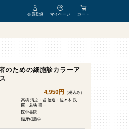
会員登録
マイページ
カート
者のための細胞診カラーア
ス
4,950円
（税込み）
高橋 清之・岩 信造・佐々木 政
臣・若狭 研一
医学書院
臨床細胞学