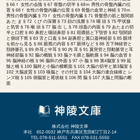
§ 66ｆ 女性の会陰 § 67 骨盤の切半 § 68ｍ 男性の骨盤内臓の位
置 § 68ｆ 女性の骨盤内臓の位置 § 69 骨盤の血管と神経 § 70ｍ
男性の骨盤内臓 § 70ｆ 女性の骨盤内臓 § 71 骨盤壁の筋と股関節
あ た ま § 72 くび の深層 § 73 顔の浅層 § 74 咽 頭 § 75 甲状腺
と気管 § 76 喉 頭 § 77 脳 出 し § 78 頭蓋の内面 § 79 あたまの切
半と口腔 § 80 鼻腔と咽頭鼻部 § 81 咀嚼筋と下顎管 § 82 顎関節
と側頭下窩 § 83 舌と口蓋 § 84 副鼻腔と翼口蓋神経節 § 85 眼球
を前から見る § 86 眼窩の内容 § 87 眼球など § 88 舌下神経管と
頚静脈孔 § 89 外耳と中耳 § 90 内 耳 § 91 翼突管と頚動脈管と耳
神経節脳 § 92 脳の概観 § 93 脳クモ膜と脳軟膜 § 94 脳の血管 §
95 脳神経の根 § 96 脳幹の外面 § 97 小 脳 § 98 第4脳室 § 99 延
髄と橋 § 100 脳幹と小脳の横断面 § 101 大脳の切半と第3脳室 §
102 大脳皮質 § 103 嗅脳と その付近 § 104 大脳の連合線維と レ
ンズ核 § 105 側脳室と尾状核 § 106 間 脳 § 107 大脳と間脳の断
面
株式会社 神陵文庫
本社 652-0032 神戸市兵庫区荒田町2丁目2-14
TEL 078-511-5551 FAX 078-531-5550