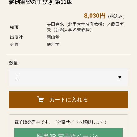
解剖実習の手びき 第11版
8,030円
（税込み）
寺田春水（北里大学名誉教授）／藤田恒
編著
夫（新潟大学名誉教授）
出版社
南山堂
分野
解剖学
数量
カートに入れる
電子版発売中です。（外部サイトへ移動します）
医書JP 電子版ページへ