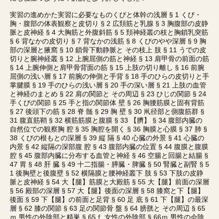
実習の進めかた実習に必要なものくびと体幹の浅層 § 1 くび・
胸・腹部の体表観察と皮切り § 2 広頚筋と乳腺 § 3 胸腹部の皮静
脈と皮神経 § 4 大胸筋と外腹斜筋 § 5 頚神経叢の枝と胸鎖乳突筋
§ 6 背なかの皮切り § 7 背なかの浅筋 § 8 くびのやや深層 § 9 胸
部の深層と腋窩 § 10 鎖骨下動静脈と その枝上 肢 § 11 うでの皮
切りと腕神経叢 § 12 上腕屈側の筋と神経 § 13 肩甲骨の前面の筋
§ 14 上腕伸側と肩甲骨背面の筋 § 15 上肢の切り離し § 16 前腕
屈側の浅い層 § 17 前腕の伸側と手背 § 18 手のひらの皮切りと手
掌腱膜 § 19 手のひらの浅い層 § 20 手の深い層 § 21 上肢の血管
と神経のまとめ § 22 肩の関節と その周辺 § 23 ひじの関節 § 24
手くびの関節 § 25 手と指の関節体 壁 § 26 胸腰筋膜と固有背筋
§ 27 後頭下の筋 § 28 脊 髄 § 29 胸 壁 § 30 鼡径部と側腹筋群 §
31 腹直筋鞘 § 32 横筋筋膜と腹膜 § 33 【臍】 § 34 腹部内臓の
自然位での観察胸 腔 § 35 胸腔を開く § 36 胸膜と心膜 § 37 肺 §
38 くびの根もとの深層 § 39 縦 隔 § 40 心臓の外景 § 41 心臓の
内景 § 42 縦隔の深部腹 腔 § 43 腹部内臓の位置 § 44 腹膜と腹膜
腔 § 45 腹部内臓に分布する血管と神経 § 46 空腸と回腸と結腸 §
47 胃 § 48 肝 臓 § 49 十二指腸・膵臓・脾臓 § 50 腎臓と副腎 § 5
1 後胸壁と後腹壁 § 52 横隔膜と腰神経叢下 肢 § 53 下肢の皮静
脈と皮神経 § 54 大【腿】筋膜と大殿筋 § 55 大【腿】前面の深層
§ 56 殿部の深層 § 57 大【腿】後面の深層 § 58 膝窩と下【腿】
後面 § 59 下【腿】の前面と足背 § 60 足 底 § 61 下【腿】の最深
層 § 62 膝の関節 § 63 足の関節骨 盤 § 64 膀胱と その周辺 § 65
ｍ 男性の外陰部と精巣 § 65ｆ 女性の外陰部 § 66ｍ 男性の会陰