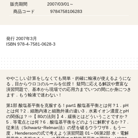
販売期間
2007/03/01～
商品コード
9784758106283
発行 2007年3月
ISBN 978-4-7581-0628-3
ややこしい計算をしなくても簡単・的確に輸液が使えるようにな
る，目からウロコのルールを伝授！ 疑問に応える解説や豊富な
演習問題で、基本から現場での応用力までいつの間にか身につき
ます．もう輸液で迷わない！
第1部 酸塩基平衡を克服する！part1 酸塩基平衡とは何？1．pH
とは何？2．細胞内液と細胞外液の違い3．水素イオン濃度とpH
の関係は？⇒【 80の法則 】4．緩衝とはどういうことですか？
5．等電点とは何？6．酸塩基平衡をどのように解釈するか？7．
従来法（SchwartzｰRelman法）の壁を破るウラワザ8．もう一
度，Hendersonの式で考えよう演習問題 01～06第2部 水・電解