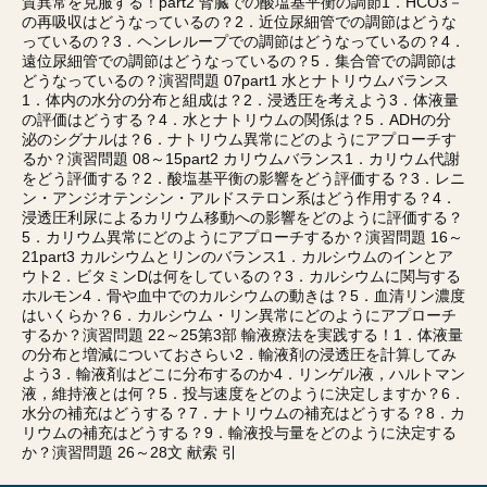
質異常を克服する！part2 腎臓での酸塩基平衡の調節1．HCO3－
の再吸収はどうなっているの？2．近位尿細管での調節はどうな
っているの？3．ヘンレループでの調節はどうなっているの？4．
遠位尿細管での調節はどうなっているの？5．集合管での調節は
どうなっているの？演習問題 07part1 水とナトリウムバランス
1．体内の水分の分布と組成は？2．浸透圧を考えよう3．体液量
の評価はどうする？4．水とナトリウムの関係は？5．ADHの分
泌のシグナルは？6．ナトリウム異常にどのようにアプローチす
るか？演習問題 08～15part2 カリウムバランス1．カリウム代謝
をどう評価する？2．酸塩基平衡の影響をどう評価する？3．レニ
ン・アンジオテンシン・アルドステロン系はどう作用する？4．
浸透圧利尿によるカリウム移動への影響をどのように評価する？
5．カリウム異常にどのようにアプローチするか？演習問題 16～
21part3 カルシウムとリンのバランス1．カルシウムのインとア
ウト2．ビタミンDは何をしているの？3．カルシウムに関与する
ホルモン4．骨や血中でのカルシウムの動きは？5．血清リン濃度
はいくらか？6．カルシウム・リン異常にどのようにアプローチ
するか？演習問題 22～25第3部 輸液療法を実践する！1．体液量
の分布と増減についておさらい2．輸液剤の浸透圧を計算してみ
よう3．輸液剤はどこに分布するのか4．リンゲル液，ハルトマン
液，維持液とは何？5．投与速度をどのように決定しますか？6．
水分の補充はどうする？7．ナトリウムの補充はどうする？8．カ
リウムの補充はどうする？9．輸液投与量をどのように決定する
か？演習問題 26～28文 献索 引