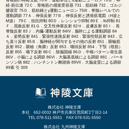
骨格筋の神経支配 70Ａ．運動単位とα運動ニューロン 70Ｂ．神
経-筋伝達 72Ｃ．骨格筋の感覚受容器 731．筋紡錘 732．ゴルジ
腱器官 75Ｄ．筋紡錘とγ運動ニューロン 75III．脊髄レベルでの
運動調節 77Ａ．伸張反射 77Ｂ．伸張反射と誘発筋電図（H波と
M波） 79Ｃ．拮抗抑制 80Ｄ．レンショウ抑制 80Ｅ．Ib抑制 81
Ｆ．屈曲反射 81Ｇ．交叉性伸展反射 82Ｈ．皮膚反射 83Ｉ．長
脊髄反射 83Ｊ．内臓-運動反射 84IV．脳幹による運動調節 84
Ａ．姿勢反射 841．緊張性迷路反射 842．緊張性頸反射 843．立
ち直り反射 85Ｂ．脳神経が関与するその他の反射 851．眼輪筋
反射 852．眼瞼（角膜）反射 853．咽頭反射 854．下顎（咬筋）
反射 855．嚥下反射 86Ｃ．除脳固縮 86Ｄ．中枢パターン発生器
86V．小脳による調節 86VI．大脳基底核による調節 881．パーキ
ンソン病 882．ハンチントン舞踏病 89VII．大脳皮質による調節
89索 引 309
株式会社 神陵文庫
本社 652-0032 神戸市兵庫区荒田町2丁目2-14
TEL 078-511-5551 FAX 078-531-5550
株式会社 九州神陵文庫