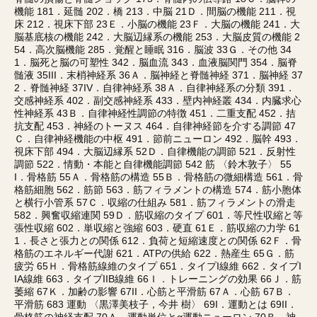
機能 181．延髄 202．橋 213．中脳 21Ｄ．間脳の機能 211．視
床 212．視床下部 23Ｅ．小脳の機能 23Ｆ．大脳の機能 241．大
脳基底核の機能 242．大脳辺縁系の機能 253．大脳皮質の機能 2
54．高次脳機能 285．覚醒と睡眠 316．脳波 33Ｇ．その他 34
1．脳死と脳の可塑性 342．脳血流 343．血液脳関門 354．脳脊
髄液 35III．末梢神経系 36Ａ．脳神経と脊髄神経 371．脳神経 37
2．脊髄神経 37IV．自律神経系 38Ａ．自律神経系の分類 391．
交感神経系 402．副交感神経系 433．壁内神経叢 434．内臓求心
性神経系 43Ｂ．自律神経性調節の特徴 451．二重支配 452．拮
抗支配 453．神経のトーヌス 464．自律神経節を介する調節 47
Ｃ．自律神経機能の中枢 491．節前ニューロン 492．脳幹 493．
視床下部 494．大脳辺縁系 52Ｄ．自律機能の調節 521．反射性
調節 522．情動・本能と自律機能調節 542 筋 〈鈴木敦子〉 55
I．骨格筋 55Ａ．骨格筋の構造 55Ｂ．骨格筋の微細構造 561．骨
格筋細胞 562．筋節 563．筋フィラメントの構造 574．筋小胞体
と横行小管系 57Ｃ．収縮の仕組み 581．筋フィラメントの滑走
582．興奮収縮連関 59Ｄ．筋収縮のタイプ 601．等尺性収縮と等
張性収縮 602．単収縮と強縮 603．硬直 61Ｅ．筋収縮の力学 61
1．長さと張力との関係 612．負荷と短縮速度との関係 62Ｆ．骨
格筋のエネルギー代謝 621．ATPの供給 622．熱産生 65Ｇ．筋
疲労 65Ｈ．骨格筋線維のタイプ 651．タイプI線維 662．タイプI
IA線維 663．タイプIIB線維 66Ｉ．トレーニングの効果 66Ｊ．筋
萎縮 67Ｋ．加齢の影響 67II．心筋と平滑筋 67Ａ．心筋 67Ｂ．
平滑筋 683 運動 〈黒澤美枝子，今井 樹〉 69I．運動とは 69II．