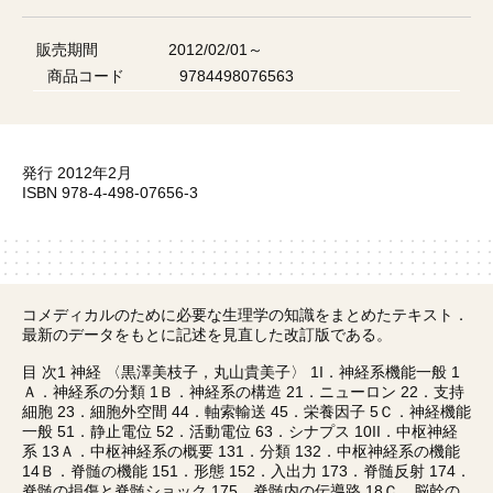
販売期間
2012/02/01～
商品コード
9784498076563
発行 2012年2月
ISBN 978-4-498-07656-3
コメディカルのために必要な生理学の知識をまとめたテキスト．
最新のデータをもとに記述を見直した改訂版である。
目 次1 神経 〈黒澤美枝子，丸山貴美子〉 1I．神経系機能一般 1
Ａ．神経系の分類 1Ｂ．神経系の構造 21．ニューロン 22．支持
細胞 23．細胞外空間 44．軸索輸送 45．栄養因子 5Ｃ．神経機能
一般 51．静止電位 52．活動電位 63．シナプス 10II．中枢神経
系 13Ａ．中枢神経系の概要 131．分類 132．中枢神経系の機能
14Ｂ．脊髄の機能 151．形態 152．入出力 173．脊髄反射 174．
脊髄の損傷と脊髄ショック 175．脊髄内の伝導路 18Ｃ．脳幹の