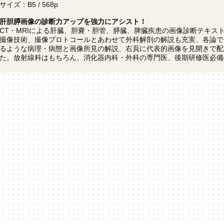
サイズ：B5 / 568p
肝胆膵画像の診断力アップを強力にアシスト！
CT・MRIによる肝臓、胆嚢・胆管、膵臓、脾臓疾患の画像診断テキス
撮像技術、撮像プロトコールとあわせて外科解剖の解説も充実、各論で
るような病理・病態と画像所見の解説、右頁に代表的画像を見開きで配
た。放射線科はもちろん、消化器内科・外科の専門医、後期研修医必備