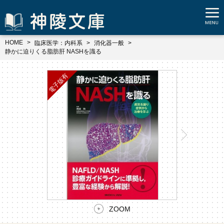
HOME
臨床医学：内科系
消化器一般
静かに迫りくる脂肪肝 NASHを識る
ZOOM