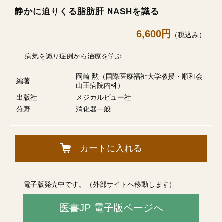
静かに迫りくる脂肪肝 NASHを識る
6,600円
（税込み）
病気を識り症例から治療を学ぶ
岡崎 勲（国際医療福祉大学教授・順和会
編著
山王病院内科）
出版社
メジカルビュー社
分野
消化器一般
カートに入れる
電子版発売中です。（外部サイトへ移動します）
医書JP 電子版ページへ