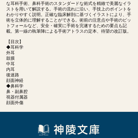
な耳科手術、鼻科手術のスタンダードな術式を精緻で美麗なイラ
ストを用いて解説する。手術の流れに沿い、手技上のポイントを
わかりやすく説明。正確な臨床解剖に基づくイラストにより、手
術を立体的に理解することができる。術前の注意点や手術のピッ
トフォールなど、安全・確実に手術を完遂するための要点も記
載。第一線の執筆陣による手術アトラスの定本、待望の改訂版。
【目次】
◆耳科学
外耳
鼓膜
中耳
内耳
後迷路
顔面神経
◆鼻科学
鼻・副鼻腔
視器付属器
顔面外傷