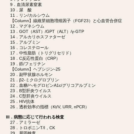
9．血清尿素窒素
10．尿 酸
11．リン/カルシウム
【Column】線維芽細胞増殖因子（FGF23）と心血管合併症
12．マグネシウム
13．GOT（AST）/GPT（ALT）/γ-GTP
14．アルカリホスファターゼ
15．アルブミン
16．コレステロール
17．中性脂肪（トリグリセリド）
18．C反応性蛋白（CRP）
19．鉄/フェリチン
【Column】ヘプシジン-25
20．副甲状腺ホルモン
21．β2-ミクログロブリン
22．血糖/ヘモグロビンA1c/グリコアルブミン
23．B型肝炎ウイルス
24．C型肝炎ウイルス
25．HIV抗体
26．透析効率の指標（Kt/V, URR, nPCR）
III．病態に応じて行われる検査
27．アミラーゼ
28．トロポニンT/I，CK
29．凝固検査