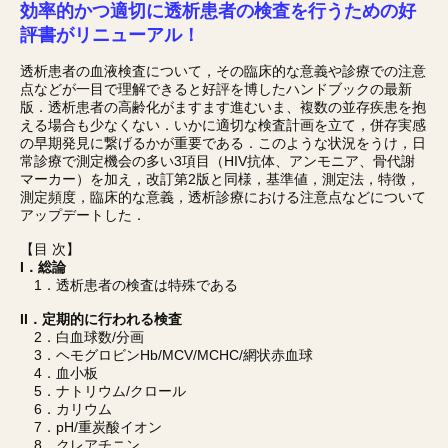
効率的かつ適切に透析患者の検査を行うための好
評書がリニューアル！
透析患者の血液検査について，その臨床的な意義や診療での注意
点などが一目で理解できると好評を博したハンドブックの最新
版．透析患者の高齢化がますます進むいま、複数の並存疾患を抱
える場合も少なくない．いかに適切な検査計画を立て，併存実感
の早期発見に繋げるかが重要である．このような状況をうけ，日
常診療で測定機会の多い3項目（HIV抗体、アンモニア、骨代謝
マーカー）を加え，改訂第2版と同様，基準値，測定法，特徴，
測定頻度，臨床的な意義，透析診療における注意点などについて
アップデートした．
【目 次】
I．総論
1．透析患者の検査は特殊である
II．定期的に行われる検査
2．白血球数/分画
3．ヘモグロビンHb/MCV/MCHC/網状赤血球
4．血小板
5．ナトリウム/クロール
6．カリウム
7．pH/重炭酸イオン
8．クレアチニン