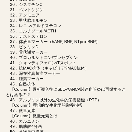
30．シスタチンC
31．ペントシジン
32．アンモニア
33．甲状腺ホルモン
34．レニン/アルドステロン
35．コルチゾール/ACTH
36．テストステロン
37．体液量マーカー（hANP, BNP, NTpro-BNP）
38．ビタミンD
39．骨代謝マーカー
40．プロカルシトニン/プレセプシン
41．クォンティフェロン/Tスポット
42．抗MAC抗体（キャピリア?MAC抗体）
43．深在性真菌症マーカー
44．腫瘍マーカー
45．自己抗体
【Column】透析導入後にSLEやANCA関連血管炎は再燃するこ
とはあるの？
46．アルブミン以外の生化学的栄養指標（RTP）
【Column】理想的な生化学的栄養指標
47．微量元素
【Column】微量元素とは
48．カルニチン
49．脂肪酸4分画
50．薬物血中濃度