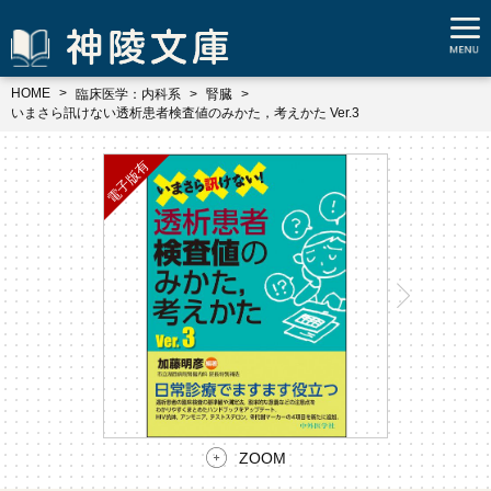
HOME
臨床医学：内科系
腎臓
いまさら訊けない透析患者検査値のみかた，考えかた Ver.3
ZOOM