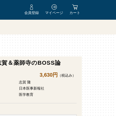
会員登録
マイページ
カート
.志賀＆薬師寺のBOSS論
3,630円
（税込み）
志賀 隆
日本医事新報社
医学教育