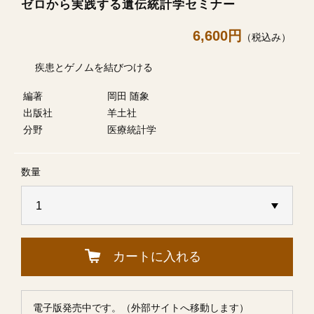
ゼロから実践する遺伝統計学セミナー
6,600円
（税込み）
疾患とゲノムを結びつける
編著
岡田 随象
出版社
羊土社
分野
医療統計学
数量
カートに入れる
電子版発売中です。（外部サイトへ移動します）