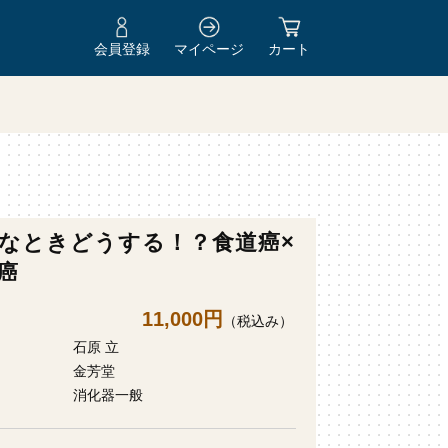
会員登録
マイページ
カート
なときどうする！？食道癌×
癌
11,000円
（税込み）
石原 立
金芳堂
消化器一般