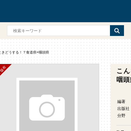
ときどうする！？食道癌×咽頭癌
こん
咽頭
編著
出版社
分野