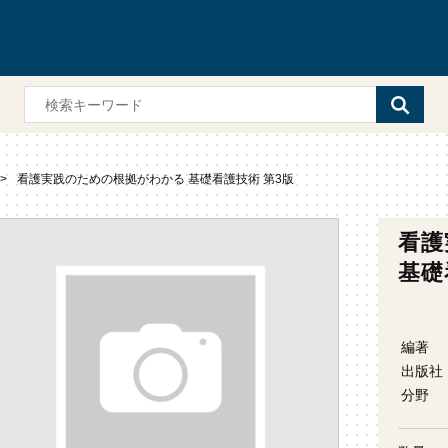
看護実践のための根拠がわかる 基礎看護技術 第3版
看護
基礎
編著
出版社
分野