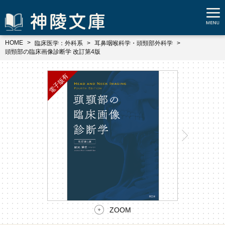
HOME
臨床医学：外科系
耳鼻咽喉科学・頭頸部外科学
頭頸部の臨床画像診断学 改訂第4版
ZOOM