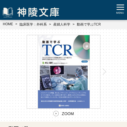
HOME
臨床医学：外科系
産婦人科学
動画で学ぶTCR
ZOOM