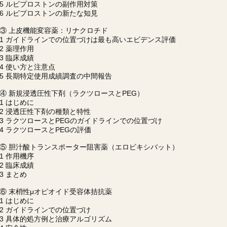
5 ルビプロストンの副作用対策
6 ルビプロストンの新たな知見
③ 上皮機能変容薬：リナクロチド
1 ガイドラインでの位置づけは最も高いエビデンス評価
2 薬理作用
3 臨床成績
4 使い方と注意点
5 長期特定使用成績調査の中間報告
④ 新規浸透圧性下剤（ラクツロースとPEG）
1 はじめに
2 浸透圧性下剤の種類と特性
3 ラクツロースとPEGのガイドラインでの位置づけ
4 ラクツロースとPEGの評価
⑤ 胆汁酸トランスポーター阻害薬（エロビキシバット）
1 作用機序
2 臨床成績
3 まとめ
⑥ 末梢性μオピオイド受容体拮抗薬
1 はじめに
2 ガイドラインでの位置づけ
3 具体的処方例と治療アルゴリズム