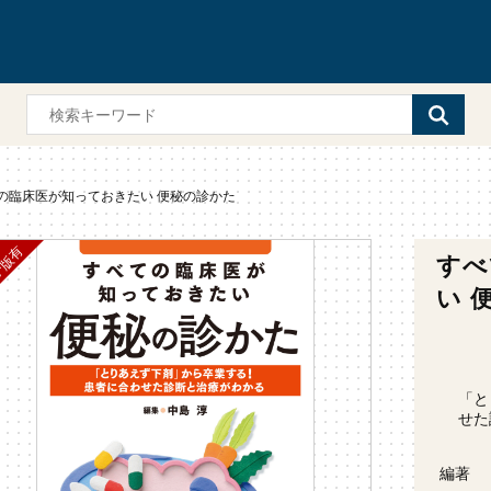
の臨床医が知っておきたい 便秘の診かた
すべ
い 
「と
せた
編著