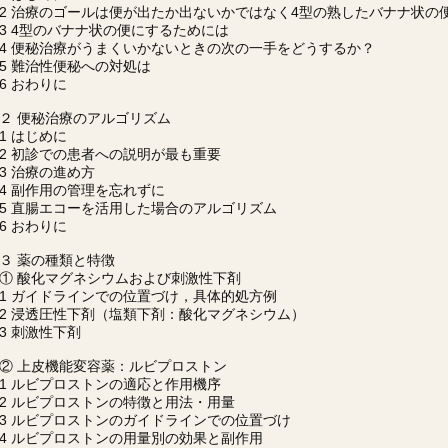
2 治療のゴールは便が出たか出ないかではなく4型の熟したバナナ状の
3 4型のバナナ状の便にするためには
4 便秘治療がうまくいかないときの次の一手をどうするか？
5 難治性便秘への対処は
6 おわりに
２ 便秘治療のアルゴリズム
1 はじめに
2 初診での患者への説明が最も重要
3 治療の進め方
4 副作用の管理を忘れずに
5 直腸エコーを活用した場合のアルゴリズム
6 おわりに
３ 薬の種類と特徴
① 酸化マグネシウムおよび刺激性下剤
1 ガイドラインでの位置づけ，具体的処方例
2 浸透圧性下剤（塩類下剤：酸化マグネシウム）
3 刺激性下剤
② 上皮機能変容薬：ルビプロストン
1 ルビプロストンの適応と作用機序
2 ルビプロストンの特徴と用法・用量
3 ルビプロストンのガイドラインでの位置づけ
4 ルビプロストンの用量別の効果と副作用