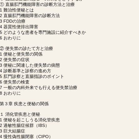
① 直腸肛門機能障害の診断方法と治療
1 難治性便秘とは
2 直腸肛門機能障害の診断方法
3 FDDの治療
4 器質性便排出障害
5 どのような患者を専門施設に紹介すべきか
6 おわりに
② 便失禁の診たて方と治療
1 便秘と便失禁の関係
2 便失禁の症状
3 便秘に関連した便失禁の病態
4 診断基準と診察の進め方
5 肛門診察と直腸指診のポイント
6 便失禁の検査
7 一般の内科外来でも行える便失禁治療
8 おわりに
第３章 疾患と便秘の関係
１ 消化管疾患と便秘
1 便秘を起こしうる消化管疾患
2 過敏性腸症候群（IBS）
3 巨大結腸症
4 慢性偽性腸閉塞（CIPO）