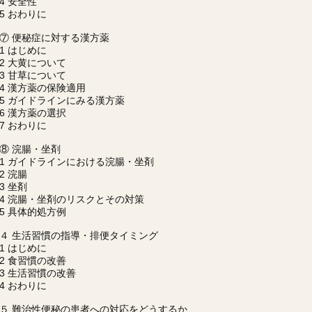
4 安全性
5 おわりに
⑦ 便秘症に対する漢方薬
1 はじめに
2 大黄について
3 甘草について
4 漢方薬の保険適用
5 ガイドラインにみる漢方薬
6 漢方薬の選択
7 おわりに
⑧ 浣腸・坐剤
1 ガイドラインにおける浣腸・坐剤
2 浣腸
3 坐剤
4 浣腸・坐剤のリスクとその対策
5 具体的処方例
４ 生活習慣の指導・排便タイミング
1 はじめに
2 食習慣の改善
3 生活習慣の改善
4 おわりに
５ 難治性便秘の患者への対応をどうするか