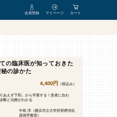
会員登録
マイページ
カート
ての臨床医が知っておきた
便秘の診かた
4,400円
（税込み）
りあえず下剤」から卒業する！患者に合わ
診断と治療がわかる
中島 淳（横浜市立大学肝胆膵消化
器病学教室）