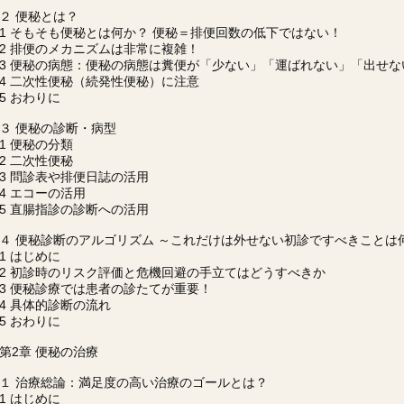
２ 便秘とは？
1 そもそも便秘とは何か？ 便秘＝排便回数の低下ではない！
2 排便のメカニズムは非常に複雑！
3 便秘の病態：便秘の病態は糞便が「少ない」「運ばれない」「出せな
4 二次性便秘（続発性便秘）に注意
5 おわりに
３ 便秘の診断・病型
1 便秘の分類
2 二次性便秘
3 問診表や排便日誌の活用
4 エコーの活用
5 直腸指診の診断への活用
４ 便秘診断のアルゴリズム ～これだけは外せない初診ですべきことは
1 はじめに
2 初診時のリスク評価と危機回避の手立てはどうすべきか
3 便秘診療では患者の診たてが重要！
4 具体的診断の流れ
5 おわりに
第2章 便秘の治療
１ 治療総論：満足度の高い治療のゴールとは？
1 はじめに