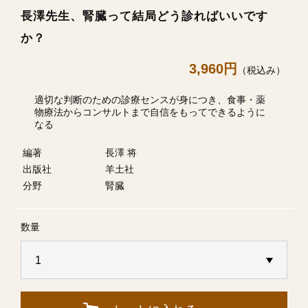
長澤先生、腎臓って結局どう診ればいいです
か？
3,960円
（税込み）
適切な判断のための診療センスが身につき、食事・薬
物療法からコンサルトまで自信をもってできるように
なる
編著
長澤 将
出版社
羊土社
分野
腎臓
数量