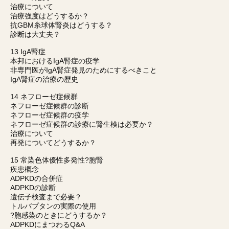
治療について
治療強度はどうするか？
抗GBM糸球体腎炎はどうする？
診断は大丈夫？
13 IgA腎症
本邦におけるIgA腎症の疫学
非専門医がIgA腎症発見のためにするべきこと
IgA腎症の治療の歴史
14 ネフローゼ症候群
ネフローゼ症候群の診断
ネフローゼ症候群の疫学
ネフローゼ症候群の診療に腎生検は必要か？
治療について
再発についてどうするか？
15 常染色体優性多発性?胞腎
疾患概念
ADPKDの合併症
ADPKDの診断
遺伝子検査まで必要？
トルバプタンの実際の使用
?胞感染のときにどうするか？
ADPKDにまつわるQ&A