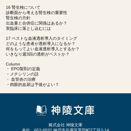
16 腎生検について
診断面から考える腎生検の重要性
腎生検の方針
出血量と合併症に関係はあるか？
実臨床に落とし込むには
17 ベストな血液透析導入のタイミング
どのような患者が透析導入になるか？
何をもってよい血液透析導入とするか？
いきなり週3回の透析がベストか？
Column
・ EPO製剤の定義
・メチシリンの話
・ 血管炎の治療
・肉眼的血尿は予後がよい？
株式会社 神陵文庫
本社 652-0032 神戸市兵庫区荒田町2丁目2-14