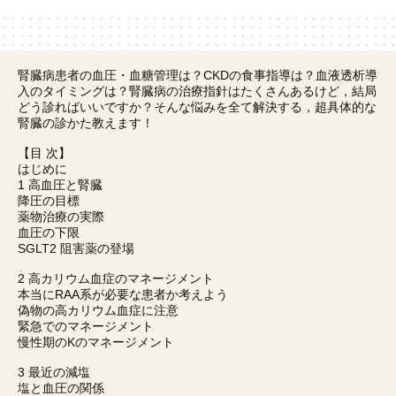
腎臓病患者の血圧・血糖管理は？CKDの食事指導は？血液透析導
入のタイミングは？腎臓病の治療指針はたくさんあるけど，結局
どう診ればいいですか？そんな悩みを全て解決する，超具体的な
腎臓の診かた教えます！
【目 次】
はじめに
1 高血圧と腎臓
降圧の目標
薬物治療の実際
血圧の下限
SGLT2 阻害薬の登場
2 高カリウム血症のマネージメント
本当にRAA系が必要な患者か考えよう
偽物の高カリウム血症に注意
緊急でのマネージメント
慢性期のKのマネージメント
3 最近の減塩
塩と血圧の関係