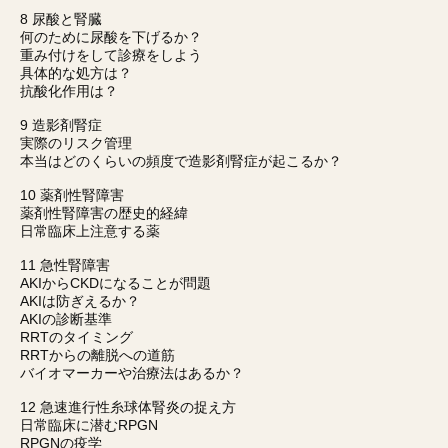
8 尿酸と腎臓
何のために尿酸を下げるか？
重み付けをして診療をしよう
具体的な処方は？
抗酸化作用は？
9 造影剤腎症
実際のリスク管理
本当はどのくらいの頻度で造影剤腎症が起こるか？
10 薬剤性腎障害
薬剤性腎障害の歴史的経緯
日常臨床上注意する薬
11 急性腎障害
AKIからCKDになることが問題
AKIは防ぎえるか？
AKIの診断基準
RRTのタイミング
RRTからの離脱への道筋
バイオマーカーや治療法はあるか？
12 急速進行性糸球体腎炎の捉え方
日常臨床に潜むRPGN
RPGNの疫学