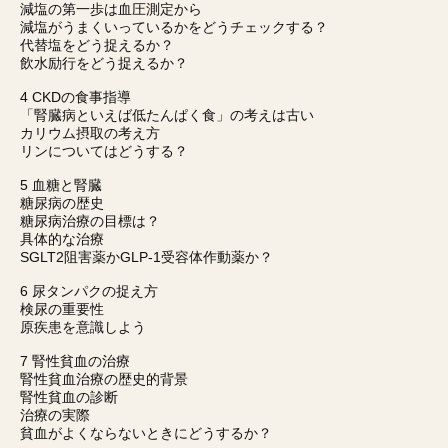
減塩の第一歩は血圧測定から
減塩がうまくいっているかをどうチェックする？
代替塩をどう捉えるか？
飲水励行をどう捉えるか？
4 CKDの食事指導
「腎臓病といえば低たんぱく食」の考えは古い
カリウム摂取の考え方
リンについてはどうする？
5 血糖と腎臓
糖尿病の歴史
糖尿病治療の目標は？
具体的な治療
SGLT2阻害薬かGLP-1受容体作動薬か？
6 尿タンパクの捉え方
検尿の重要性
原疾患を意識しよう
7 腎性貧血の治療
腎性貧血治療の歴史的背景
腎性貧血の診断
治療の実際
貧血がよくならないときにどうするか？