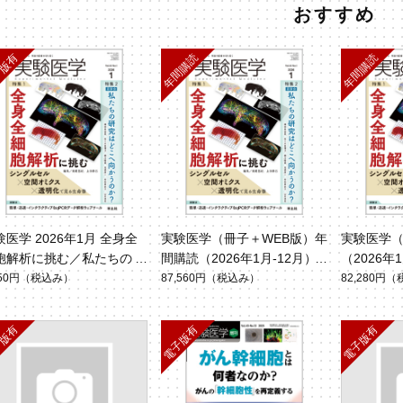
おすすめ
験医学 2026年1月 全身全
実験医学（冊子＋WEB版）年
実験医学
胞解析に挑む／私たちの研
間購読（2026年1月-12月）
（2026年
はどこへ向かうのか？
750円
（税込み）
87,560円
（税込み）
82,280円
（