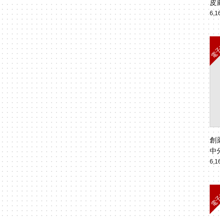
皮膚
7
6,
創
中
学 
6,