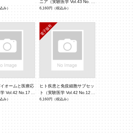
ニア（実験医学 Vol.43 No.
5）
込み）
6,160円
（税込み）
バイオームと医療応
ヒト疾患と免疫細胞サブセッ
Vol.42 No.17）
ト（実験医学 Vol.42 No.12）
込み）
6,160円
（税込み）