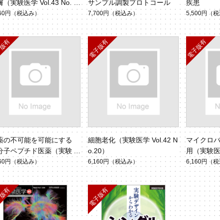
（実験医学 Vol.43 No.
サンプル調製プロトコール
疾患
）
160円
（税込み）
7,700円
（税込み）
5,500円
（税
薬の不可能を可能にする
細胞老化（実験医学 Vol.42 N
マイクロ
分子ペプチド医薬（実験医
o.20）
用（実験医学 
Vol.43 No.2）
160円
（税込み）
6,160円
（税込み）
6,160円
（税