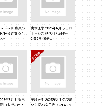
025年7月 疾患の
実験医学 2025年6月 フェロ
RNA修飾/創薬ス
トーシス 鉄代謝と細胞死（V
ップの先駆者が語る
ol.43 No.9）
込み）
2,530円
（税込み）
l.43 No.11）
025年3月 胎盤形
実験医学 2025年2月 免疫老
関/次世代のmRNA
化を探る/分子糊（Vol.43 No.