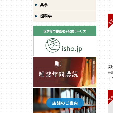
薬学
歯科学
実
細
究
2,