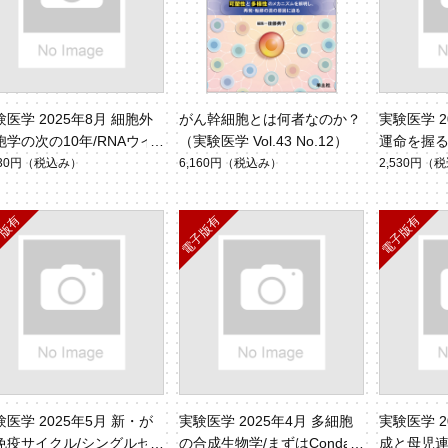
験医学 2025年8月 細胞外
がん幹細胞とは何者なのか？
実験医学 2
胞学の次の10年/RNAウイ
（実験医学 Vol.43 No.12）
運命を握る
ハンティング2.0（Vol.43
タートア
530円
（税込み）
6,160円
（税込み）
2,530円
（税
.13）
掟と現実（Vo
験医学 2025年5月 新・が
実験医学 2025年4月 多細胞
実験医学 2
免疫サイクル/シングルセ
の合成生物学/まずはConda
成と母児連