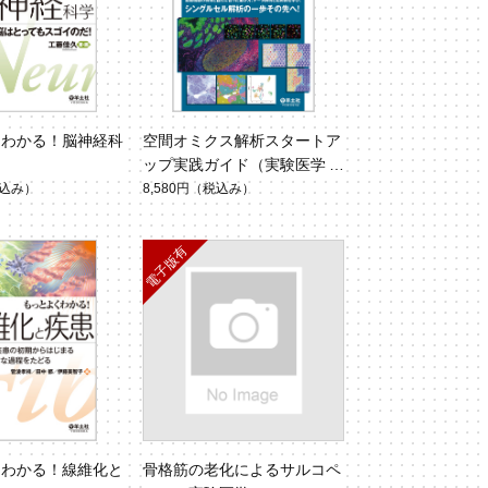
くわかる！脳神経科
空間オミクス解析スタートア
ップ実践ガイド（実験医学別
冊 最強のステップUPシリー
込み）
8,580円
（税込み）
ズ）
くわかる！線維化と
骨格筋の老化によるサルコペ