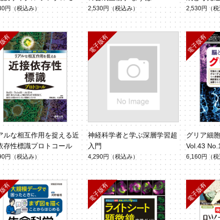
NA-seq技術（Vol.43 No.
ではじめよう （Vol.43 No.
創薬へ（Vol
530円
（税込み）
2,530円
（税込み）
2,530円
（税
）
6）
アルな相互作用を捉える近
神経科学者と学ぶ深層学習超
グリア細
依存性標識プロトコール
入門
Vol.43 No
590円
（税込み）
4,290円
（税込み）
6,160円
（税