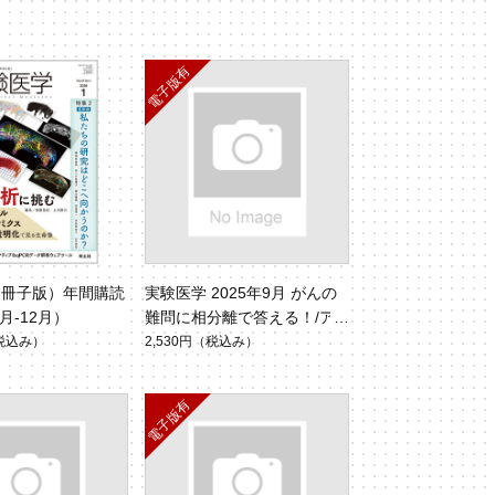
（冊子版）年間購読
実験医学 2025年9月 がんの
1月-12月）
難問に相分離で答える！/ア
センブロイド（Vol.43 No.1
税込み）
2,530円
（税込み）
4）