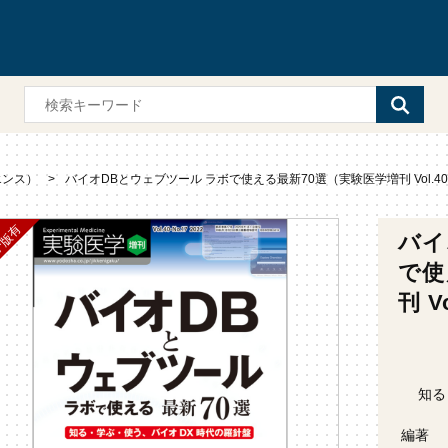
エンス）
バイオDBとウェブツール ラボで使える最新70選（実験医学増刊 Vol.40 
バイ
で使
刊 V
知る
編著