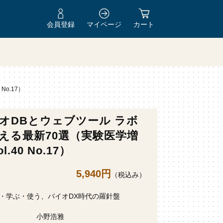
会員登録
マイページ
カート
No.17）
オDBとウェブツール ラボ
える最新70選（実験医学増
ol.40 No.17）
5,940円
（税込み）
・学ぶ・使う、バイオDX時代の羅針盤
小野浩雅