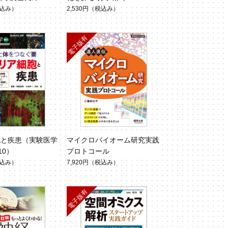
.43 No.4）
3）
込み）
2,530円
（税込み）
胞と疾患（実験医学
マイクロバイオーム研究実践
.10）
プロトコール
込み）
7,920円
（税込み）