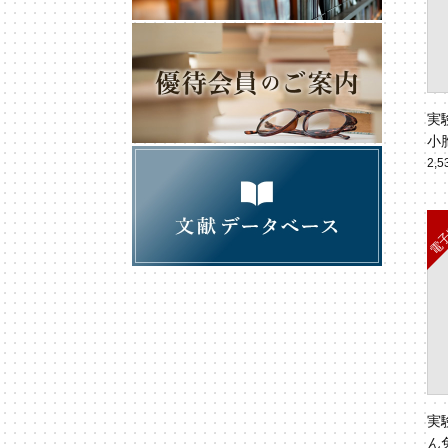
実
小
ルス
2,
No
実
ん