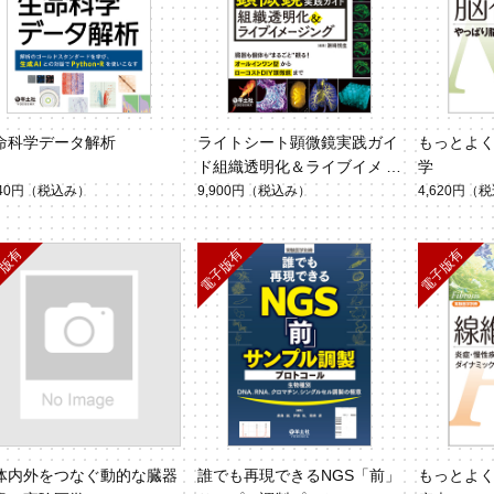
命科学データ解析
ライトシート顕微鏡実践ガイ
もっとよ
ド組織透明化＆ライブイメー
学
ジング
940円
（税込み）
9,900円
（税込み）
4,620円
（税
体内外をつなぐ動的な臓器
誰でも再現できるNGS「前」
もっとよ