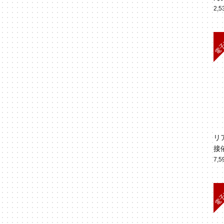
ルR
2,
8
リ
接
7,